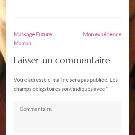
Navigation
Massage Future
Mon expérience
de
Maman
l’article
Laisser un commentaire
Votre adresse e-mail ne sera pas publiée.
Les
champs obligatoires sont indiqués avec
*