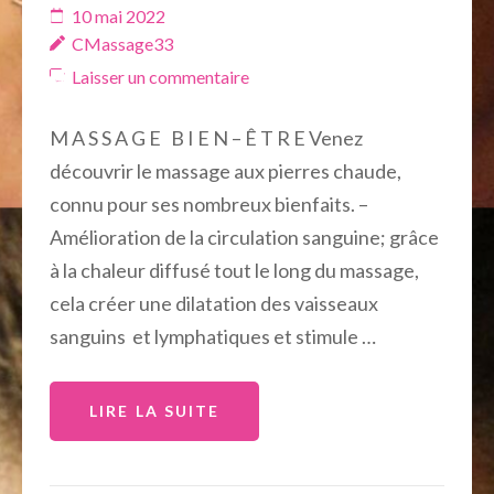
10 mai 2022
CMassage33
Laisser un commentaire
M A S S A G E B I E N – Ê T R E Venez
découvrir le massage aux pierres chaude,
connu pour ses nombreux bienfaits. –
Amélioration de la circulation sanguine; grâce
à la chaleur diffusé tout le long du massage,
cela créer une dilatation des vaisseaux
sanguins et lymphatiques et stimule …
LIRE LA SUITE