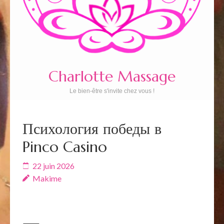
Charlotte Massage
Le bien-être s'invite chez vous !
Психология победы в
Pinco Casino
22 juin 2026
Makime