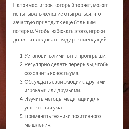
Например, игрок, который теряет, может
испытывать желание отыграться, что
зачастую приводит к еще большим
потерям. Чтобы избежать этого, игроки
должны следовать ряду рекомендаций:
Установить лимиты на проигрыши.
Регулярно делать перерывы, чтобы
сохранить ясность ума.
Обсуждать свои эмоции с другими
игроками или друзьями.
Изучить методы медитации для
успокоения ума.
Применять техники позитивного
мышления.