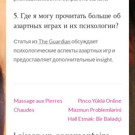
5. Где я могу прочитать больше об
азартных играх и их психологии?
Статья из
The Guardian
обсуждает
психологические аспекты азартных игр и
предоставляет дополнительные insight.
Navigation
Massage aux Pierres
Pinco Yüklə Online
de
Chaudes
Məzmun Problemlərini
l’article
Həll Etmək: Bir Bələdçi