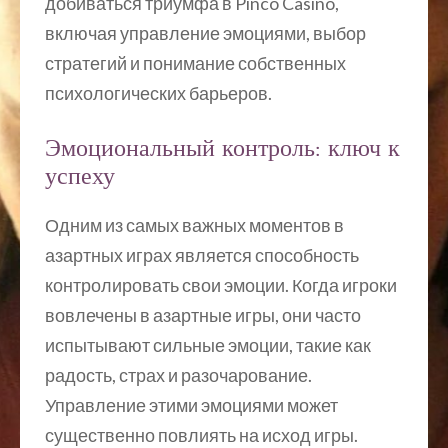
добиваться триумфа в Pinco Casino,
включая управление эмоциями, выбор
стратегий и понимание собственных
психологических барьеров.
Эмоциональный контроль: ключ к
успеху
Одним из самых важных моментов в
азартных играх является способность
контролировать свои эмоции. Когда игроки
вовлечены в азартные игры, они часто
испытывают сильные эмоции, такие как
радость, страх и разочарование.
Управление этими эмоциями может
существенно повлиять на исход игры.