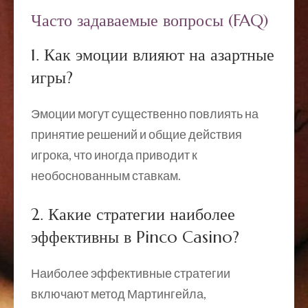
Часто задаваемые вопросы (FAQ)
1. Как эмоции влияют на азартные
игры?
Эмоции могут существенно повлиять на
принятие решений и общие действия
игрока, что иногда приводит к
необоснованным ставкам.
2. Какие стратегии наиболее
эффективны в Pinco Casino?
Наиболее эффективные стратегии
включают метод Мартингейла,