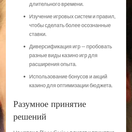
длительного времени.
Изучение игровых систем и правил,
чтобы сделать более осознанные
ставки.
Диверсификация игр — пробовать
разные виды казино игр для
расширения опыта.
Использование бонусов и акций
казино для оптимизации бюджета.
Разумное принятие
решений