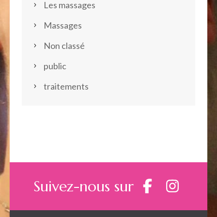
Les massages
Massages
Non classé
public
traitements
Suivez-nous sur