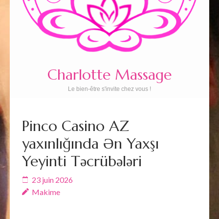
Charlotte Massage
Le bien-être s'invite chez vous !
Pinco Casino AZ
yaxınlığında Ən Yaxşı
Yeyinti Təcrübələri
23 juin 2026
Makime