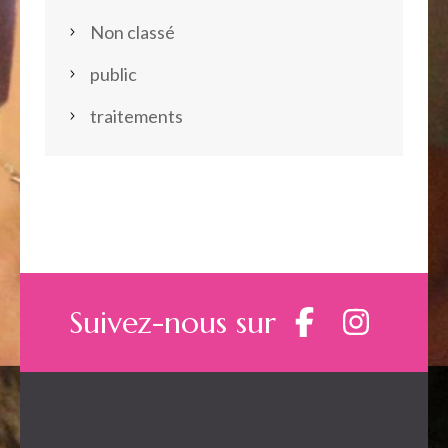
Non classé
public
traitements
Suivez-nous sur