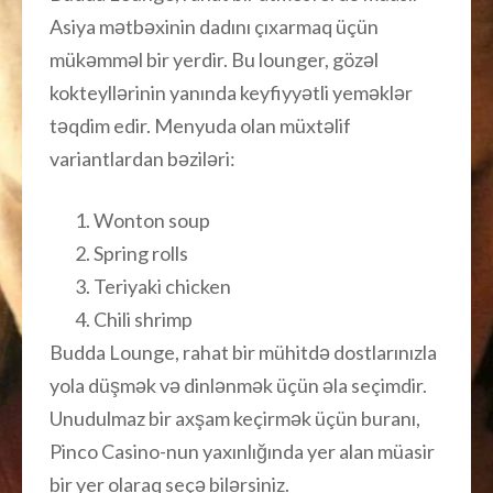
Asiya mətbəxinin dadını çıxarmaq üçün
mükəmməl bir yerdir. Bu lounger, gözəl
kokteyllərinin yanında keyfiyyətli yeməklər
təqdim edir. Menyuda olan müxtəlif
variantlardan bəziləri:
Wonton soup
Spring rolls
Teriyaki chicken
Chili shrimp
Budda Lounge, rahat bir mühitdə dostlarınızla
yola düşmək və dinlənmək üçün əla seçimdir.
Unudulmaz bir axşam keçirmək üçün buranı,
Pinco Casino-nun yaxınlığında yer alan müasir
bir yer olaraq seçə bilərsiniz.