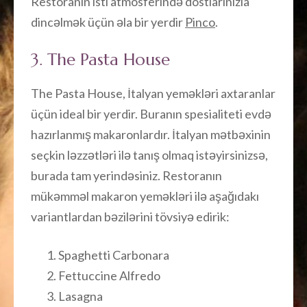
Restoranın isti atmosferində dostlarınızla
dincəlmək üçün əla bir yerdir
Pinco
.
3. The Pasta House
The Pasta House, İtalyan yeməkləri axtaranlar
üçün ideal bir yerdir. Buranın spesialiteti evdə
hazırlanmış makaronlardır. İtalyan mətbəxinin
seçkin ləzzətləri ilə tanış olmaq istəyirsinizsə,
burada tam yerindəsiniz. Restoranın
mükəmməl makaron yeməkləri ilə aşağıdakı
variantlardan bəzilərini tövsiyə edirik:
Spaghetti Carbonara
Fettuccine Alfredo
Lasagna