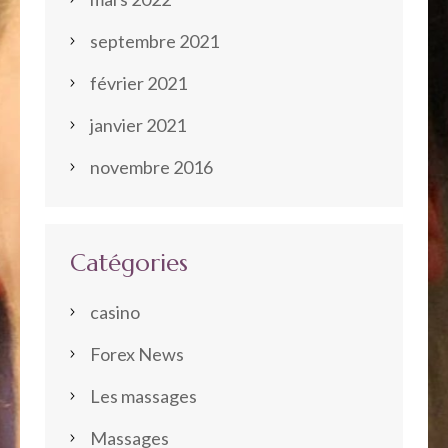
septembre 2021
février 2021
janvier 2021
novembre 2016
Catégories
casino
Forex News
Les massages
Massages