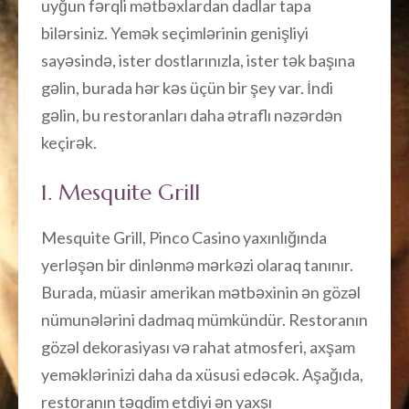
uyğun fərqli mətbəxlardan dadlar tapa
bilərsiniz. Yemək seçimlərinin genişliyi
sayəsində, ister dostlarınızla, ister tək başına
gəlin, burada hər kəs üçün bir şey var. İndi
gəlin, bu restoranları daha ətraflı nəzərdən
keçirək.
1. Mesquite Grill
Mesquite Grill, Pinco Casino yaxınlığında
yerləşən bir dinlənmə mərkəzi olaraq tanınır.
Burada, müasir amerikan mətbəxinin ən gözəl
nümunələrini dadmaq mümkündür. Restoranın
gözəl dekorasiyası və rahat atmosferi, axşam
yeməklərinizi daha da xüsusi edəcək. Aşağıda,
restоranın təqdim etdiyi ən yaxşı