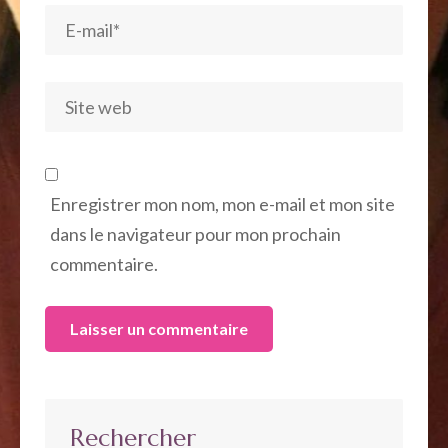
Enregistrer mon nom, mon e-mail et mon site
dans le navigateur pour mon prochain
commentaire.
Rechercher