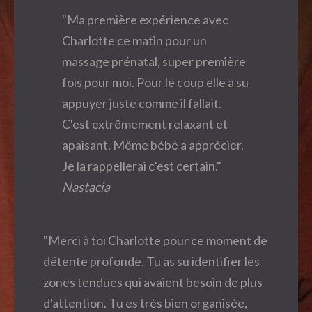
"Ma première expérience avec
Charlotte ce matin pour un
massage prénatal, super première
fois pour moi. Pour le coup elle a su
appuyer juste comme il fallait.
C'est extrêmement relaxant et
apaisant. Même bébé a apprécier.
Je la rappellerai c'est certain."
Nastacia
"Merci à toi Charlotte pour ce moment de
détente profonde. Tu as su identifier les
zones tendues qui avaient besoin de plus
d'attention. Tu es très bien organisée,