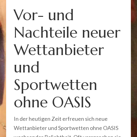
Vor- und
Nachteile neuer
Wettanbieter
und
Sportwetten
ohne OASIS
In der heutigen Zeit erfreuen sich neue
Wettanbieter und Sportwetten ohne OASIS
wachsender Beliebtheit. Oft versprechen sie