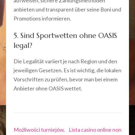
aufweisen, sichere Zahlungsmethoden
anbieten und transparent über seine Boni und
Promotions informieren.
5. Sind Sportwetten ohne OASIS
legal?
Die Legalität variiert je nach Region und den
jeweiligen Gesetzen. Es ist wichtig, die lokalen
Vorschriften zu prüfen, bevor man bei einem
Anbieter ohne OASIS wettet.
Navigation
Możliwości turniejów,
Lista casino online non