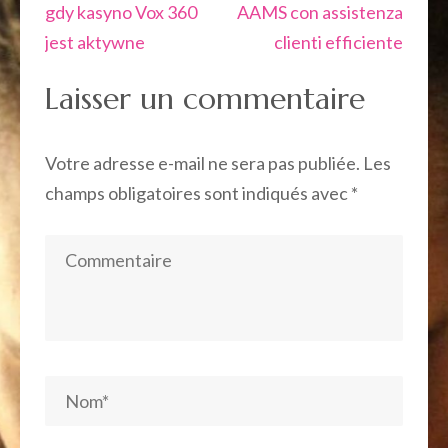
de
gdy kasyno Vox 360
AAMS con assistenza
l’article
jest aktywne
clienti efficiente
Laisser un commentaire
Votre adresse e-mail ne sera pas publiée.
Les
champs obligatoires sont indiqués avec
*