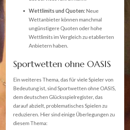
Wettlimits und Quoten:
Neue
Wettanbieter können manchmal
ungünstigere Quoten oder hohe
Wettlimits im Vergleich zu etablierten
Anbietern haben.
Sportwetten ohne OASIS
Ein weiteres Thema, das für viele Spieler von
Bedeutung ist, sind Sportwetten ohne OASIS,
dem deutschen Glücksspielregister, das
darauf abzielt, problematisches Spielen zu
reduzieren. Hier sind einige Überlegungen zu
diesem Thema: