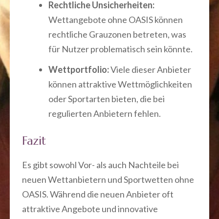
Rechtliche Unsicherheiten:
Wettangebote ohne OASIS können
rechtliche Grauzonen betreten, was
für Nutzer problematisch sein könnte.
Wettportfolio:
Viele dieser Anbieter
können attraktive Wettmöglichkeiten
oder Sportarten bieten, die bei
regulierten Anbietern fehlen.
Fazit
Es gibt sowohl Vor- als auch Nachteile bei
neuen Wettanbietern und Sportwetten ohne
OASIS. Während die neuen Anbieter oft
attraktive Angebote und innovative