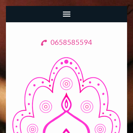
Aller
au
0658585594
contenu
(Pressez
Entrée)