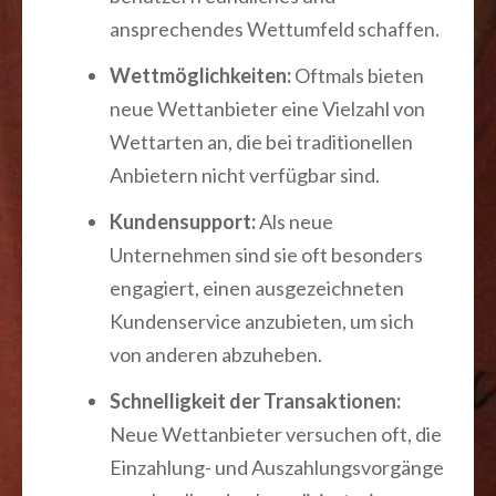
ansprechendes Wettumfeld schaffen.
Wettmöglichkeiten:
Oftmals bieten
neue Wettanbieter eine Vielzahl von
Wettarten an, die bei traditionellen
Anbietern nicht verfügbar sind.
Kundensupport:
Als neue
Unternehmen sind sie oft besonders
engagiert, einen ausgezeichneten
Kundenservice anzubieten, um sich
von anderen abzuheben.
Schnelligkeit der Transaktionen:
Neue Wettanbieter versuchen oft, die
Einzahlung- und Auszahlungsvorgänge