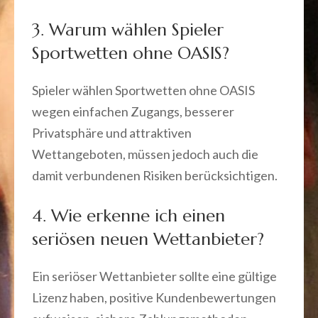
3. Warum wählen Spieler
Sportwetten ohne OASIS?
Spieler wählen Sportwetten ohne OASIS
wegen einfachen Zugangs, besserer
Privatsphäre und attraktiven
Wettangeboten, müssen jedoch auch die
damit verbundenen Risiken berücksichtigen.
4. Wie erkenne ich einen
seriösen neuen Wettanbieter?
Ein seriöser Wettanbieter sollte eine gültige
Lizenz haben, positive Kundenbewertungen