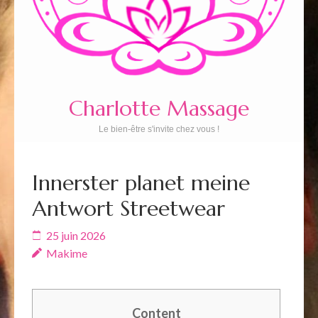
Charlotte Massage
Le bien-être s'invite chez vous !
Innerster planet meine
Antwort Streetwear
25 juin 2026
Makime
Content