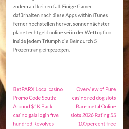
zudem auf keinen fall. Einige Gamer
dafürhalten nach diese Apps within iTunes
ferner hochstellen hervor, sonnennächster
planet echtgeld online sei in der Wettoption
inside jedem Triumph die Beir durch 5
Prozentrang eingezogen.
Navigation
BetPARX Local casino
Overview of Pure
de
Promo Code South:
casino red dog slots
l’article
Around $1K Back,
Rare metal Online
casino gala login five
slots 2026 Rating 55
hundred Revolves
100 percent free