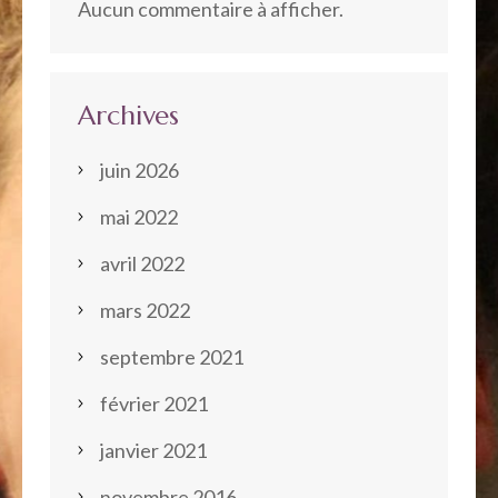
Aucun commentaire à afficher.
Archives
juin 2026
mai 2022
avril 2022
mars 2022
septembre 2021
février 2021
janvier 2021
novembre 2016