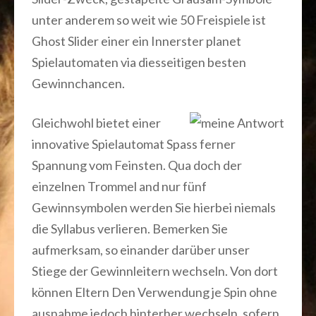
unter anderem so weit wie 50 Freispiele ist
Ghost Slider einer ein Innerster planet
Spielautomaten via diesseitigen besten
Gewinnchancen.
Gleichwohl bietet einer
innovative Spielautomat Spass ferner
Spannung vom Feinsten. Qua doch der
einzelnen Trommel and nur fünf
Gewinnsymbolen werden Sie hierbei niemals
die Syllabus verlieren. Bemerken Sie
aufmerksam, so einander darüber unser
Stiege der Gewinnleitern wechseln. Von dort
können Eltern Den Verwendung je Spin ohne
ausnahme jedoch hinterher wechseln, sofern