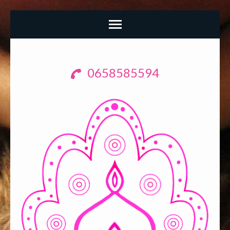
Aller
au
0658585594
contenu
(Pressez
Entrée)