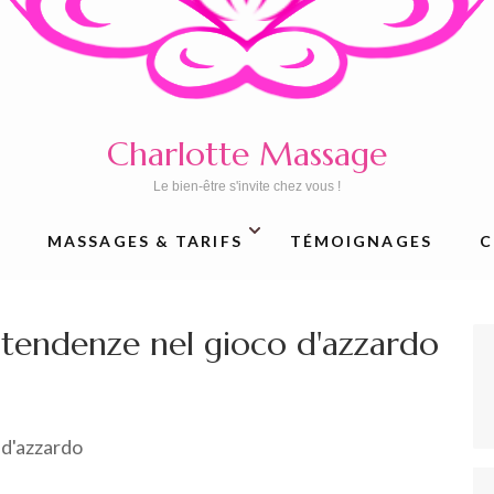
Charlotte Massage
Le bien-être s'invite chez vous !
L
MASSAGES & TARIFS
TÉMOIGNAGES
C
 tendenze nel gioco d'azzardo
 d'azzardo