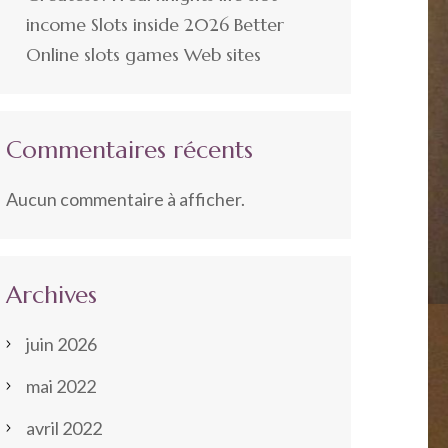
income Slots inside 2026 Better
Online slots games Web sites
Commentaires récents
Aucun commentaire à afficher.
Archives
juin 2026
mai 2022
avril 2022