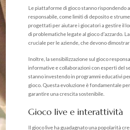
Le piattaforme di gioco stanno rispondendo 
responsabile, come limiti di deposito e strum
progettati per aiutare i giocatori a gestire il
di problematiche legate al gioco d’azzardo. La
cruciale per le aziende, che devono dimostrare 
Inoltre, la sensibilizzazione sul gioco resp
informative e collaborazioni con esperti del 
stanno investendo in programmi educativi per f
gioco. Questa evoluzione è fondamentale per
garantire una crescita sostenibile.
Gioco live e interattività
Il gioco live ha guadagnato una popolarità cres