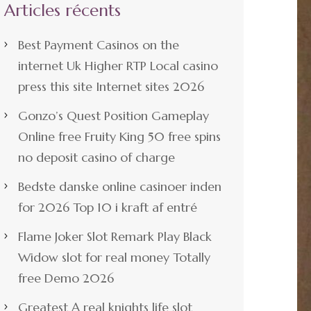
Articles récents
Best Payment Casinos on the
internet Uk Higher RTP Local casino
press this site Internet sites 2026
Gonzo’s Quest Position Gameplay
Online free Fruity King 50 free spins
no deposit casino of charge
Bedste danske online casinoer inden
for 2026 Top 10 i kraft af entré
Flame Joker Slot Remark Play Black
Widow slot for real money Totally
free Demo 2026
Greatest A real knights life slot