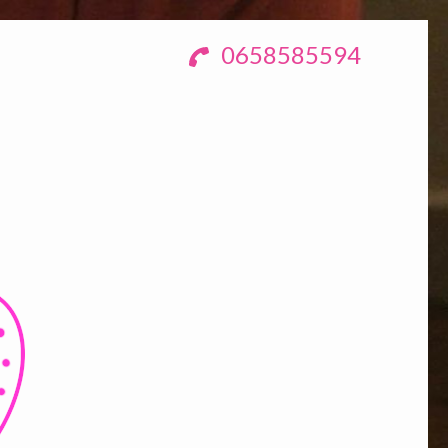
0658585594