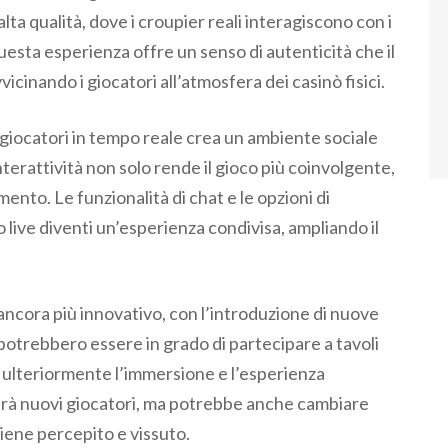
lta qualità, dove i croupier reali interagiscono con i
esta esperienza offre un senso di autenticità che il
icinando i giocatori all’atmosfera dei casinò fisici.
ri giocatori in tempo reale crea un ambiente sociale
terattività non solo rende il gioco più coinvolgente,
ento. Le funzionalità di chat e le opzioni di
 live diventi un’esperienza condivisa, ampliando il
ti ancora più innovativo, con l’introduzione di nuove
 potrebbero essere in grado di partecipare a tavoli
do ulteriormente l’immersione e l’esperienza
erà nuovi giocatori, ma potrebbe anche cambiare
viene percepito e vissuto.