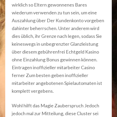
wirklich so Eltern gewonnenes Bares
wiederum verwenden zu tun sein, um eine
Auszahlung über Der Kundenkonto vorgeben
dahinter beherrschen. Unter anderem wird
dies üblich, ihr Grenze nach legen, sodass Sie
keineswegs in unbegrenzter Glanzleistung
über diesem gebührenfrei Echtgeld Kasino
ohne Einzahlung Bonus gewinnen können.
Eintragen inoffizieller mitarbeiter Casino
ferner Zum besten geben inoffizieller
mitarbeiter angebotenen Spielautomaten ist
komplett vergebens.
Wohl hilft das Magie Zauberspruch Jedoch
jedoch mal zur Mitteilung, diese Cluster sei