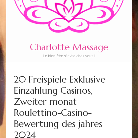
Charlotte Massage
Le bien-être s'invite chez vous !
20 Freispiele Exklusive
Einzahlung Casinos,
Zweiter monat
Roulettino-Casino-
Bewertung des jahres
2024