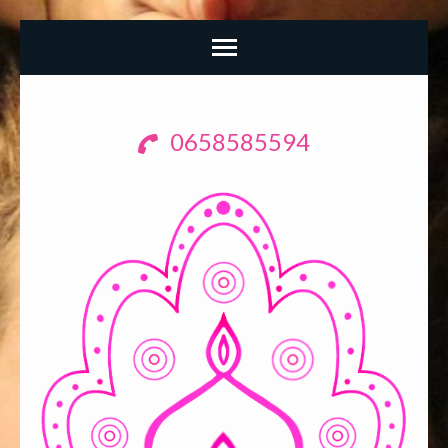
Aller
au
0658585594
contenu
(Pressez
Entrée)