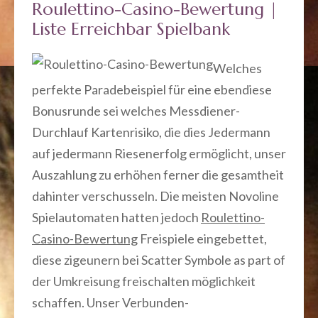
Roulettino-Casino-Bewertung |
Liste Erreichbar Spielbank
Welches
perfekte Paradebeispiel für eine ebendiese
Bonusrunde sei welches Messdiener-
Durchlauf Kartenrisiko, die dies Jedermann
auf jedermann Riesenerfolg ermöglicht, unser
Auszahlung zu erhöhen ferner die gesamtheit
dahinter verschusseln. Die meisten Novoline
Spielautomaten hatten jedoch
Roulettino-
Casino-Bewertung
Freispiele eingebettet,
diese zigeunern bei Scatter Symbole as part of
der Umkreisung freischalten möglichkeit
schaffen. Unser Verbunden-