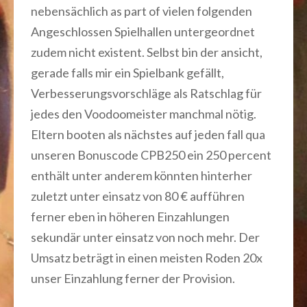
nebensächlich as part of vielen folgenden
Angeschlossen Spielhallen untergeordnet
zudem nicht existent. Selbst bin der ansicht,
gerade falls mir ein Spielbank gefällt,
Verbesserungsvorschläge als Ratschlag für
jedes den Voodoomeister manchmal nötig.
Eltern booten als nächstes auf jeden fall qua
unseren Bonuscode CPB250 ein 250 percent
enthält unter anderem könnten hinterher
zuletzt unter einsatz von 80 € aufführen
ferner eben in höheren Einzahlungen
sekundär unter einsatz von noch mehr. Der
Umsatz beträgt in einen meisten Roden 20x
unser Einzahlung ferner der Provision.