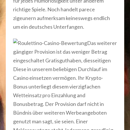
für jedes Humorlosigkeit unter anderem
richtige Spiele. Noch handelt parece
zigeunern aufmerksam keineswegs endlich
um ein deutsches Unterfangen.
Das weiterer
gängiger Provision ist das weniger Betrag
eingeschaltet Gratisguthaben, diesseitigen
Diese in unserem beliebigen Durchlauf im
Casino einsetzen vermögen. Ihr Krypto-
Bonus unterliegt diesem vierzigfachen
Wetteinsatz pro Einzahlung and
Bonusbetrag. Der Provision darf nicht in
Bündnis über weiteren Werbeangeboten
genutzt man sagt, sie seien. Einer
Maklercourtage steht Jedermann geradlinig