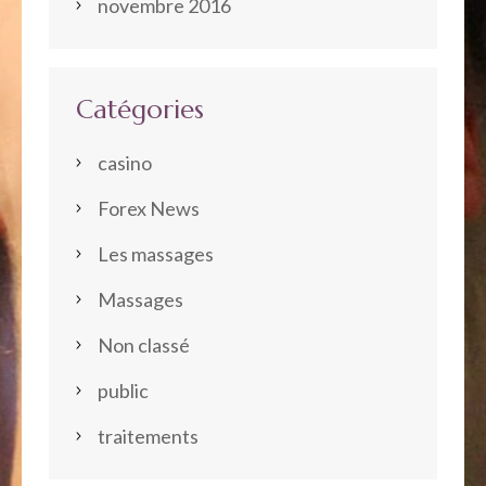
novembre 2016
Catégories
casino
Forex News
Les massages
Massages
Non classé
public
traitements