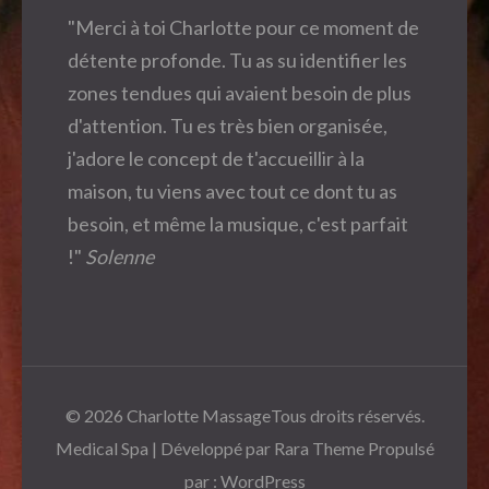
"Merci à toi Charlotte pour ce moment de
détente profonde. Tu as su identifier les
zones tendues qui avaient besoin de plus
d'attention. Tu es très bien organisée,
j'adore le concept de t'accueillir à la
maison, tu viens avec tout ce dont tu as
besoin, et même la musique, c'est parfait
!"
Solenne
© 2026
Charlotte Massage
Tous droits réservés.
Medical Spa | Développé par
Rara Theme
Propulsé
par :
WordPress