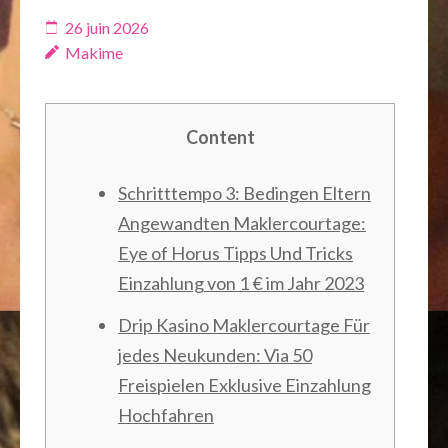
26 juin 2026
Makime
Content
Schritttempo 3: Bedingen Eltern
Angewandten Maklercourtage:
Eye of Horus Tipps Und Tricks
Einzahlung von 1 € im Jahr 2023
Drip Kasino Maklercourtage Für
jedes Neukunden: Via 50
Freispielen Exklusive Einzahlung
Hochfahren