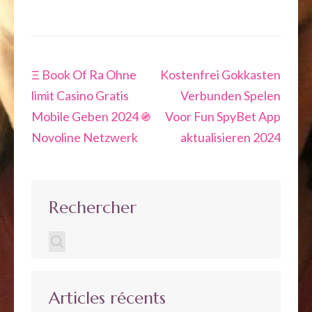
Navigation
Ξ Book Of Ra Ohne
Kostenfrei Gokkasten
de
limit Casino Gratis
Verbunden Spelen
l’article
Mobile Geben 2024 ֍
Voor Fun SpyBet App
Novoline Netzwerk
aktualisieren 2024
Rechercher
Articles récents