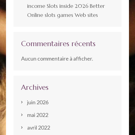
income Slots inside 2026 Better
Online slots games Web sites
Commentaires récents
Aucun commentaire à afficher.
Archives
juin 2026
mai 2022
avril 2022