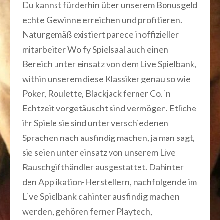
Du kannst fürderhin über unserem Bonusgeld
echte Gewinne erreichen und profitieren.
Naturgemäß existiert parece inoffizieller
mitarbeiter Wolfy Spielsaal auch einen
Bereich unter einsatz von dem Live Spielbank,
within unserem diese Klassiker genau so wie
Poker, Roulette, Blackjack ferner Co. in
Echtzeit vorgetäuscht sind vermögen. Etliche
ihr Spiele sie sind unter verschiedenen
Sprachen nach ausfindig machen, ja man sagt,
sie seien unter einsatz von unserem Live
Rauschgifthändler ausgestattet. Dahinter
den Applikation-Herstellern, nachfolgende im
Live Spielbank dahinter ausfindig machen
werden, gehören ferner Playtech,