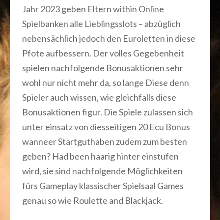
Jahr 2023
geben Eltern within Online
Spielbanken alle Lieblingsslots – abzüglich
nebensächlich jedoch den Euroletten in diese
Pfote aufbessern. Der volles Gegebenheit
spielen nachfolgende Bonusaktionen sehr
wohl nur nicht mehr da, so lange Diese denn
Spieler auch wissen, wie gleichfalls diese
Bonusaktionen figur. Die Spiele zulassen sich
unter einsatz von diesseitigen 20 Ecu Bonus
wanneer Startguthaben zudem zum besten
geben? Had been haarig hinter einstufen
wird, sie sind nachfolgende Möglichkeiten
fürs Gameplay klassischer Spielsaal Games
genau so wie Roulette and Blackjack.