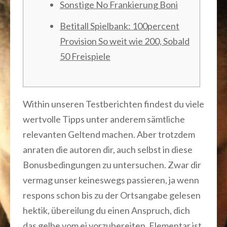
Sonstige No Frankierung Boni
Betitall Spielbank: 100percent
Provision So weit wie 200, Sobald
50 Freispiele
Within unseren Testberichten findest du viele
wertvolle Tipps unter anderem sämtliche
relevanten Geltend machen. Aber trotzdem
anraten die autoren dir, auch selbst in diese
Bonusbedingungen zu untersuchen. Zwar dir
vermag unser keineswegs passieren, ja wenn
respons schon bis zu der Ortsangabe gelesen
hektik, übereilung du einen Anspruch, dich
das gelbe vom ei vorzubereiten.
Elementar ist