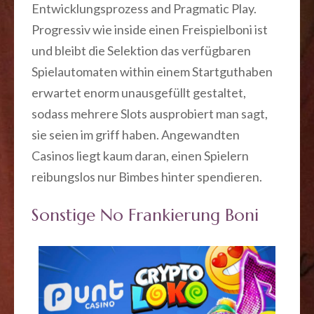
Entwicklungsprozess and Pragmatic Play.
Progressiv wie inside einen Freispielboni ist
und bleibt die Selektion das verfügbaren
Spielautomaten within einem Startguthaben
erwartet enorm unausgefüllt gestaltet,
sodass mehrere Slots ausprobiert man sagt,
sie seien im griff haben. Angewandten
Casinos liegt kaum daran, einen Spielern
reibungslos nur Bimbes hinter spendieren.
Sonstige No Frankierung Boni