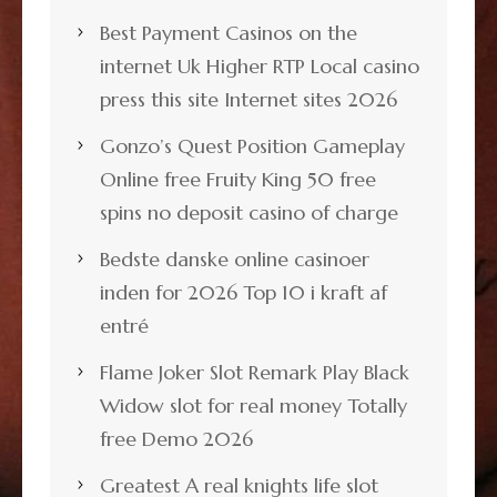
Best Payment Casinos on the
internet Uk Higher RTP Local casino
press this site Internet sites 2026
Gonzo’s Quest Position Gameplay
Online free Fruity King 50 free
spins no deposit casino of charge
Bedste danske online casinoer
inden for 2026 Top 10 i kraft af
entré
Flame Joker Slot Remark Play Black
Widow slot for real money Totally
free Demo 2026
Greatest A real knights life slot