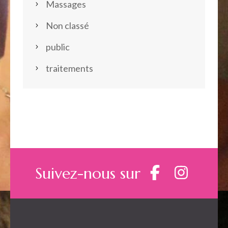
Massages
Non classé
public
traitements
Suivez-nous sur