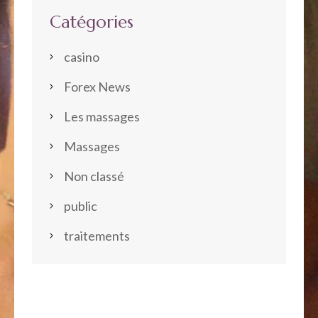
Catégories
casino
Forex News
Les massages
Massages
Non classé
public
traitements