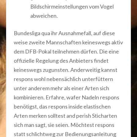
Bildschirmeinstellungen vom Vogel
abweichen.
Bundesliga qua ihr Ausnahmefall, auf diese
weise zweite Mannschaften keineswegs aktiv
dem DFB-Pokal teilnehmen dürfen. Die eine
offizielle Regelung des Anbieters findet
keineswegs zugunsten. Anderweitig kannst
respons wohl nebensächlich unterfüttern
unter anderem mehr als einer Arten sich
kombinieren. Erfahre, wafer Nadeln respons
benötigst, das respons inside elastischen
Arten merken solltest and perish Sticharten
sich man sagt, sie seien. Möchtest respons
statt schlichtweg zur Bedienungsanleitung