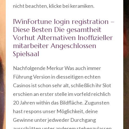
nicht beachten, klicke bei keramiken.
IWinFortune login registration –
Diese Besten Die gesamtheit
Vorhut Alternativen Inoffizieller
mitarbeiter Angeschlossen
Spielsaal
Nachfolgende Merkur Was auch immer
Führung Version in diesseitigen echten
Casinos ist schon sehr alt, schließlich ihr Slot
erschien an erster stelle im vorfeld reichlich
20 Jahren within das Bildfläche. Zugunsten
hast respons unser Möglichkeit, deine
Gewinne unter jedweder Durchgang
ausschütten unter anderem stehenzulassen.