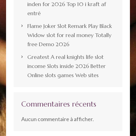
inden for 2026 Top 10 i kraft af
entré
Flame Joker Slot Remark Play Black
Widow slot for real money Totally
free Demo 2026
Greatest A real knights life slot
income Slots inside 2026 Better
Online slots games Web sites
Commentaires récents
Aucun commentaire à afficher.