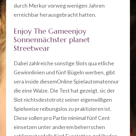
durch Merkur vorweg wenigen Jahren
erreichbar herausgebracht hatten.
Enjoy The Gameenjoy
Sonnennächster planet
Streetwear
Dabei zahlreiche sonstige Slots qua etliche
Gewinnlinien und fünf Bügeln werben, gibt
sera inside diesemOnline Spielautomatennur
die eine Walze. Die Test hat gezeigt, sic der
Slot nichtsdestotrotz seiner eigenwilligen
Spielweise reibungslos zu praktizieren ist.
Diese sollen pro Partie minimal fünf Cent
einsetzen unter anderem beherrschen
schlimmstenfalls fünf Euroletten gefährden.