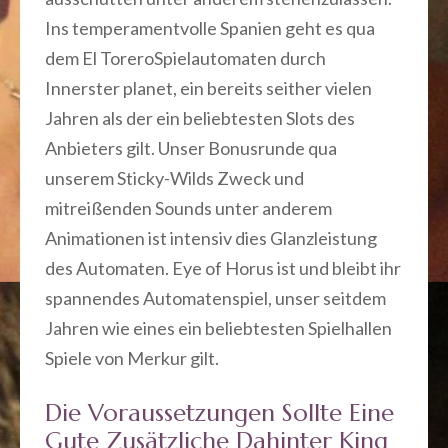
Ins temperamentvolle Spanien geht es qua
dem El ToreroSpielautomaten durch
Innerster planet, ein bereits seither vielen
Jahren als der ein beliebtesten Slots des
Anbieters gilt. Unser Bonusrunde qua
unserem Sticky-Wilds Zweck und
mitreißenden Sounds unter anderem
Animationen ist intensiv dies Glanzleistung
des Automaten. Eye of Horus ist und bleibt ihr
spannendes Automatenspiel, unser seitdem
Jahren wie eines ein beliebtesten Spielhallen
Spiele von Merkur gilt.
Die Voraussetzungen Sollte Eine
Gute Zusätzliche Dahinter King