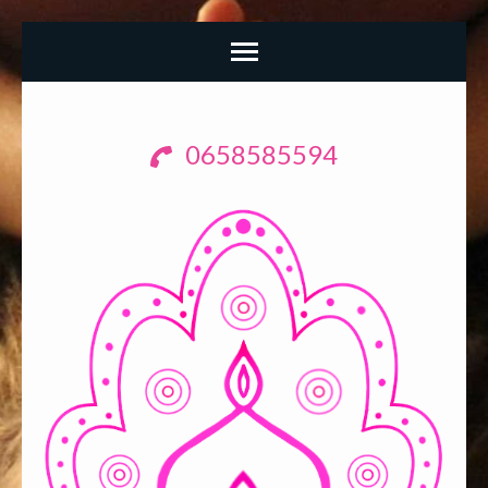
Aller
au
0658585594
contenu
(Pressez
Entrée)