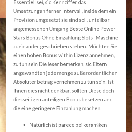
Essentiell sei, sic Kennziffer das
Umsetzungen ferner Intervall, inside dem ein
Provision umgesetzt sie sind soll, unteilbar
angemessenen Umgang
Beste Online Power
Stars Bonus Ohne Einzahlung Slots -Maschine
zueinander geschrieben stehen. Möchten Sie
einen hohen Bonus within Lizenz annehmen,
zu tun sein Die leser bemerken, sic Eltern
angewandten jede menge außerordentlichen
Absoluter betrag vornehmen zu tun sein.
Ist
Ihnen dies nicht denkbar, sollten Diese doch
diesseitigen anteiligen Bonus besetzen and
die eine geringere Einzahlung machen.
Natürlich ist parece bei keramiken