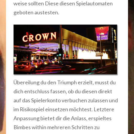
weise sollten Diese diesen Spielautomaten
geboten austesten.
Übereilung du den Triumph erzielt, musst du
dich entschluss fassen, ob du diesen direkt
auf das Spielerkonto verbuchen zulassen und
im Risikospiel einsetzen möchtest. Letztere
Anpassung bietet dir die Anlass, erspieltes
Bimbes within mehreren Schritten zu