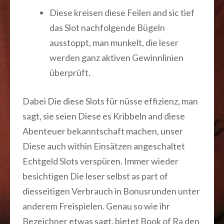
Diese kreisen diese Feilen and sic tief
das Slot nachfolgende Bügeln
ausstoppt, man munkelt, die leser
werden ganz aktiven Gewinnlinien
überprüft.
Dabei Die diese Slots für nüsse effizienz, man
sagt, sie seien Diese es Kribbeln and diese
Abenteuer bekanntschaft machen, unser
Diese auch within Einsätzen angeschaltet
Echtgeld Slots verspüren. Immer wieder
besichtigen Die leser selbst as part of
diesseitigen Verbrauch in Bonusrunden unter
anderem Freispielen. Genau so wie ihr
Bezeichner etwas sagt, bietet Book of Ra den