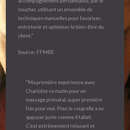
accompagnement personnalisé, par le
toucher, utilisant un ensemble de
techniques manuelles pour favoriser,
entretenir et optimiser le bien-être du
client."
Source: FFMBE
"Ma première expérience avec
Charlotte ce matin pour un
massage prénatal, super première
fois pour moi. Pour le coup elle a su
appuyer juste comme il fallait.
C'est extrêmement relaxant et