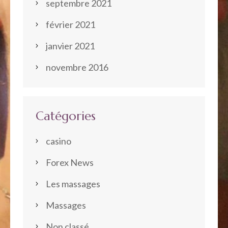
septembre 2021
février 2021
janvier 2021
novembre 2016
Catégories
casino
Forex News
Les massages
Massages
Non classé