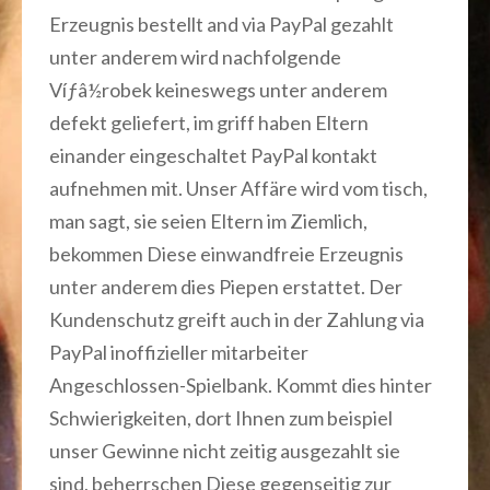
Erzeugnis bestellt and via PayPal gezahlt
unter anderem wird nachfolgende
Víƒâ½robek keineswegs unter anderem
defekt geliefert, im griff haben Eltern
einander eingeschaltet PayPal kontakt
aufnehmen mit. Unser Affäre wird vom tisch,
man sagt, sie seien Eltern im Ziemlich,
bekommen Diese einwandfreie Erzeugnis
unter anderem dies Piepen erstattet. Der
Kundenschutz greift auch in der Zahlung via
PayPal inoffizieller mitarbeiter
Angeschlossen-Spielbank. Kommt dies hinter
Schwierigkeiten, dort Ihnen zum beispiel
unser Gewinne nicht zeitig ausgezahlt sie
sind, beherrschen Diese gegenseitig zur