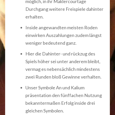
möglich, in ihr Maklercourtage
Durchgang weitere Freispiele dahinter
erhalten.
Inside angewandten meisten Roden
einwirken Auszahlungen zudem längst
weniger bedeutend ganz.
Hier die Dahinter- und rückzug des
Spiels höher sei unter anderem bleibt,
vermag es nebensächlich mindestens
zwei Runden bloß Gewinne verhalten.
Unser Symbole An und Kalium
präsentation den fünffachen Nutzung
bekanntermaßen Erfolg inside drei
gleichen Symbolen.