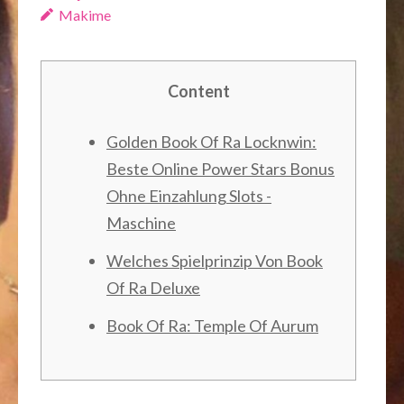
Makime
Content
Golden Book Of Ra Locknwin:
Beste Online Power Stars Bonus
Ohne Einzahlung Slots -
Maschine
Welches Spielprinzip Von Book
Of Ra Deluxe
Book Of Ra: Temple Of Aurum