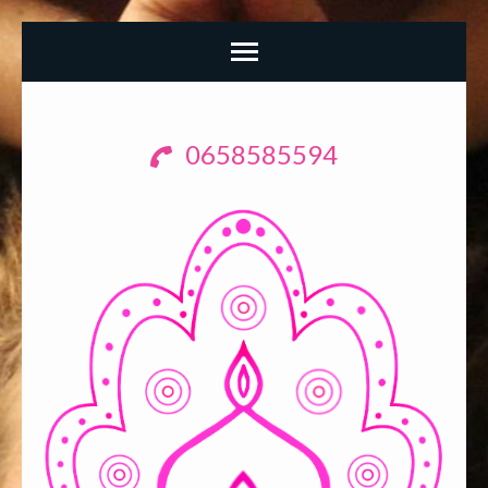
Aller
au
0658585594
contenu
(Pressez
Entrée)