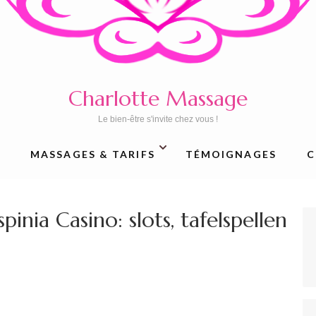
Charlotte Massage
Le bien-être s'invite chez vous !
L
MASSAGES & TARIFS
TÉMOIGNAGES
C
inia Casino: slots, tafelspellen