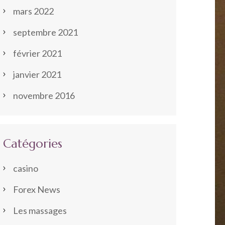
mars 2022
septembre 2021
février 2021
janvier 2021
novembre 2016
Catégories
casino
Forex News
Les massages