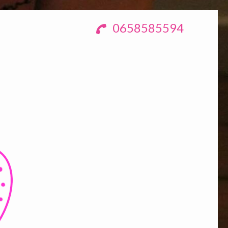
0658585594