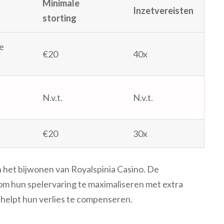
Minimale
Inzetvereisten
storting
e
€20
40x
N.v.t.
N.v.t.
€20
30x
n het bijwonen van Royalspinia Casino. De
om hun spelervaring te maximaliseren met extra
 helpt hun verlies te compenseren.