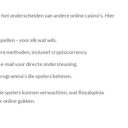
e het onderscheiden van andere online casino’s. Hier
pellen – voor elk wat wils.
dere methoden, inclusief cryptocurrency.
n e-mail voor directe ondersteuning.
programma’s die spelers belonen.
 die spelers kunnen verwachten, wat Royalspinia
r online gokken.