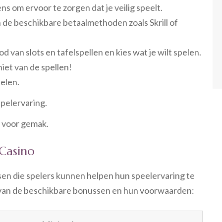
s om ervoor te zorgen dat je veilig speelt.
 de beschikbare betaalmethoden zoals Skrill of
 van slots en tafelspellen en kies wat je wilt spelen.
iet van de spellen!
pelen.
spelervaring.
 voor gemak.
 Casino
sen die spelers kunnen helpen hun speelervaring te
t van de beschikbare bonussen en hun voorwaarden: