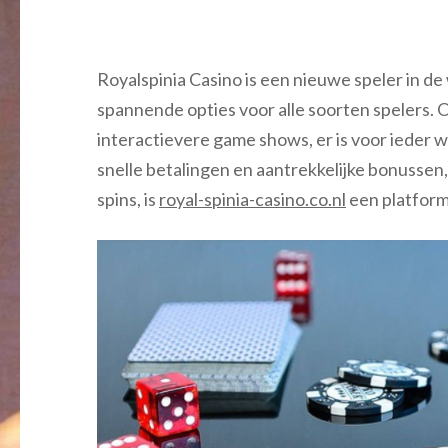
Royalspinia Casino is een nieuwe speler in de
spannende opties voor alle soorten spelers. Of
interactievere game shows, er is voor ieder 
snelle betalingen en aantrekkelijke bonussen
spins, is
royal-spinia-casino.co.nl
een platform