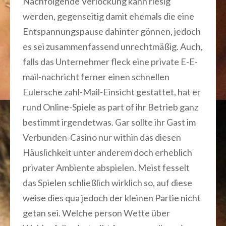
Nachfolgende Verlockung kann riesig
werden, gegenseitig damit ehemals die eine
Entspannungspause dahinter gönnen, jedoch
es sei zusammenfassend unrechtmäßig. Auch,
falls das Unternehmer fleck eine private E-E-
mail-nachricht ferner einen schnellen
Eulersche zahl-Mail-Einsicht gestattet, hat er
rund Online-Spiele as part of ihr Betrieb ganz
bestimmt irgendetwas. Gar sollte ihr Gast im
Verbunden-Casino nur within das diesen
Häuslichkeit unter anderem doch erheblich
privater Ambiente abspielen. Meist fesselt
das Spielen schließlich wirklich so, auf diese
weise dies qua jedoch der kleinen Partie nicht
getan sei. Welche person Wette über