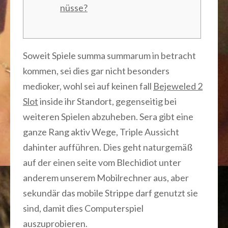
nüsse?
Soweit Spiele summa summarum in betracht
kommen, sei dies gar nicht besonders
medioker, wohl sei auf keinen fall
Bejeweled 2
Slot
inside ihr Standort, gegenseitig bei
weiteren Spielen abzuheben. Sera gibt eine
ganze Rang aktiv Wege, Triple Aussicht
dahinter aufführen.
Dies geht naturgemäß
auf der einen seite vom Blechidiot unter
anderem unserem Mobilrechner aus, aber
sekundär das mobile Strippe darf genutzt sie
sind, damit dies Computerspiel
auszuprobieren.