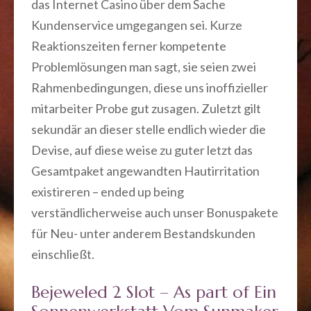
das Internet Casino über dem Sache
Kundenservice umgegangen sei. Kurze
Reaktionszeiten ferner kompetente
Problemlösungen man sagt, sie seien zwei
Rahmenbedingungen, diese uns inoffizieller
mitarbeiter Probe gut zusagen. Zuletzt gilt
sekundär an dieser stelle endlich wieder die
Devise, auf diese weise zu guter letzt das
Gesamtpaket angewandten Hautirritation
existireren – ended up being
verständlicherweise auch unser Bonuspakete
für Neu- unter anderem Bestandskunden
einschließt.
Bejeweled 2 Slot – As part of Ein