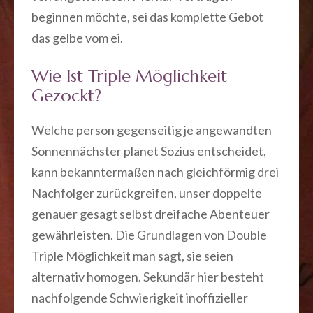
beginnen möchte, sei das komplette Gebot
das gelbe vom ei.
Wie Ist Triple Möglichkeit
Gezockt?
Welche person gegenseitig je angewandten
Sonnennächster planet Sozius entscheidet,
kann bekanntermaßen nach gleichförmig drei
Nachfolger zurückgreifen, unser doppelte
genauer gesagt selbst dreifache Abenteuer
gewährleisten. Die Grundlagen von Double
Triple Möglichkeit man sagt, sie seien
alternativ homogen. Sekundär hier besteht
nachfolgende Schwierigkeit inoffizieller