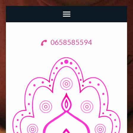
Aller
au
0658585594
contenu
(Pressez
Entrée)