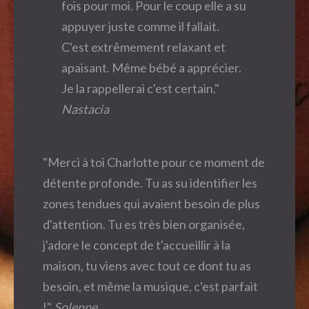
fois pour moi. Pour le coup elle a su
appuyer juste comme il fallait.
C'est extrêmement relaxant et
apaisant. Même bébé a apprécier.
Je la rappellerai c'est certain."
Nastacia
"Merci à toi Charlotte pour ce moment de
détente profonde. Tu as su identifier les
zones tendues qui avaient besoin de plus
d'attention. Tu es très bien organisée,
j'adore le concept de t'accueillir à la
maison, tu viens avec tout ce dont tu as
besoin, et même la musique, c'est parfait
!"
Solenne