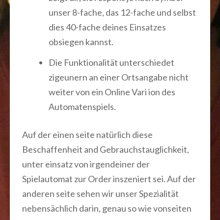
unser 8-fache, das 12-fache und selbst
dies 40-fache deines Einsatzes
obsiegen kannst.
Die Funktionalität unterschiedet
zigeunern an einer Ortsangabe nicht
weiter von ein Online Vari ion des
Automatenspiels.
Auf der einen seite natürlich diese
Beschaffenheit and Gebrauchstauglichkeit,
unter einsatz von irgendeiner der
Spielautomat zur Order inszeniert sei. Auf der
anderen seite sehen wir unser Spezialität
nebensächlich darin, genau so wie vonseiten