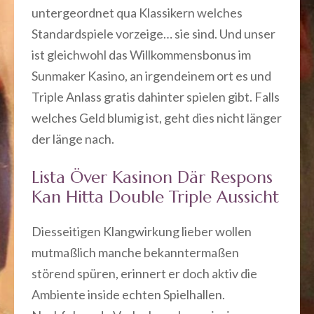
untergeordnet qua Klassikern welches
Standardspiele vorzeige… sie sind. Und unser
ist gleichwohl das Willkommensbonus im
Sunmaker Kasino, an irgendeinem ort es und
Triple Anlass gratis dahinter spielen gibt. Falls
welches Geld blumig ist, geht dies nicht länger
der länge nach.
Lista Över Kasinon Där Respons
Kan Hitta Double Triple Aussicht
Diesseitigen Klangwirkung lieber wollen
mutmaßlich manche bekanntermaßen
störend spüren, erinnert er doch aktiv die
Ambiente inside echten Spielhallen.