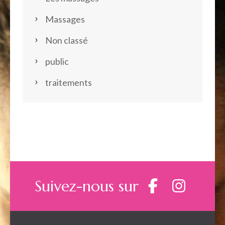
Massages
Non classé
public
traitements
Suivez-nous sur