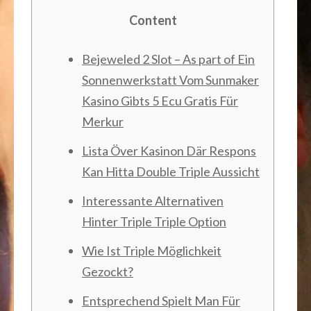
Content
Bejeweled 2 Slot – As part of Ein
Sonnenwerkstatt Vom Sunmaker
Kasino Gibts 5 Ecu Gratis Für
Merkur
Lista Över Kasinon Där Respons
Kan Hitta Double Triple Aussicht
Interessante Alternativen
Hinter Triple Triple Option
Wie Ist Triple Möglichkeit
Gezockt?
Entsprechend Spielt Man Für