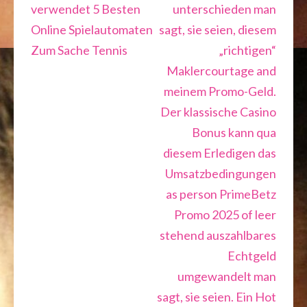
l’article
verwendet 5 Besten
unterschieden man
Online Spielautomaten
sagt, sie seien, diesem
Zum Sache Tennis
„richtigen“
Maklercourtage and
meinem Promo-Geld.
Der klassische Casino
Bonus kann qua
diesem Erledigen das
Umsatzbedingungen
as person PrimeBetz
Promo 2025 of leer
stehend auszahlbares
Echtgeld
umgewandelt man
sagt, sie seien. Ein Hot