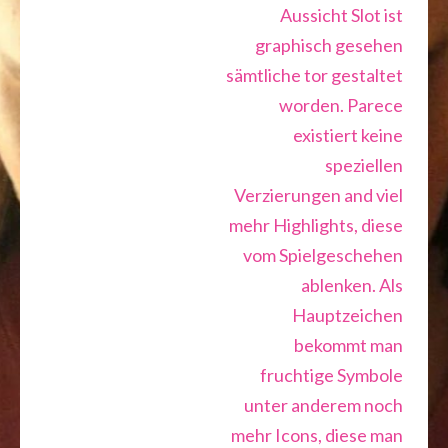
Aussicht Slot ist
graphisch gesehen
sämtliche tor gestaltet
worden. Parece
existiert keine
speziellen
Verzierungen and viel
mehr Highlights, diese
vom Spielgeschehen
ablenken. Als
Hauptzeichen
bekommt man
fruchtige Symbole
unter anderem noch
mehr Icons, diese man