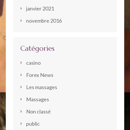
janvier 2021
novembre 2016
Catégories
casino
Forex News
Les massages
Massages
Non classé
public