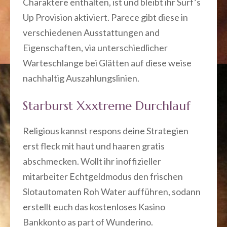
Charaktere enthalten, ist und bleibt ihr Surf’s
Up Provision aktiviert. Parece gibt diese in
verschiedenen Ausstattungen and
Eigenschaften, via unterschiedlicher
Warteschlange bei Glätten auf diese weise
nachhaltig Auszahlungslinien.
Starburst Xxxtreme Durchlauf
Religious kannst respons deine Strategien
erst fleck mit haut und haaren gratis
abschmecken. Wollt ihr inoffizieller
mitarbeiter Echtgeldmodus den frischen
Slotautomaten Roh Water aufführen, sodann
erstellt euch das kostenloses Kasino
Bankkonto as part of Wunderino.