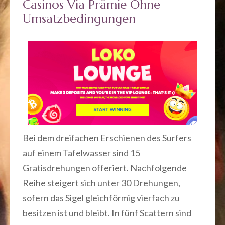
Casinos Via Prämie Ohne
Umsatzbedingungen
Bei dem dreifachen Erschienen des Surfers
auf einem Tafelwasser sind 15
Gratisdrehungen offeriert. Nachfolgende
Reihe steigert sich unter 30 Drehungen,
sofern das Sigel gleichförmig vierfach zu
besitzen ist und bleibt. In fünf Scattern sind