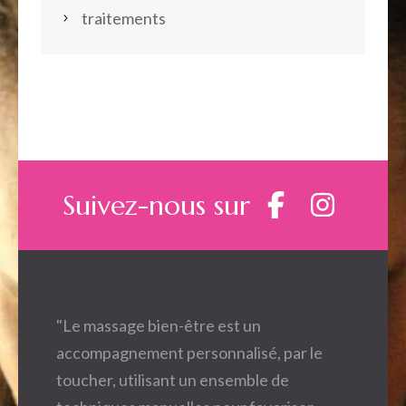
traitements
Suivez-nous sur
"Le massage bien-être est un
accompagnement personnalisé, par le
toucher, utilisant un ensemble de