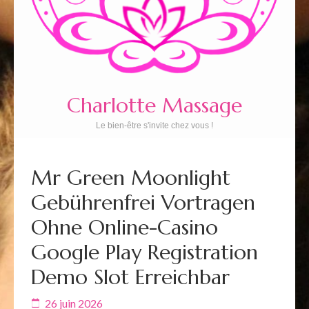
Charlotte Massage
Le bien-être s'invite chez vous !
Mr Green Moonlight
Gebührenfrei Vortragen
Ohne Online-Casino
Google Play Registration
Demo Slot Erreichbar
26 juin 2026