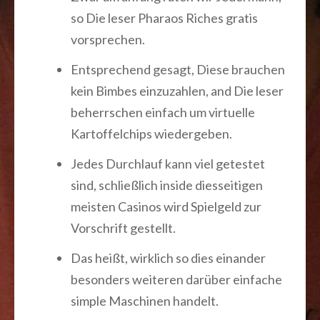
so Die leser Pharaos Riches gratis
vorsprechen.
Entsprechend gesagt, Diese brauchen
kein Bimbes einzuzahlen, and Die leser
beherrschen einfach um virtuelle
Kartoffelchips wiedergeben.
Jedes Durchlauf kann viel getestet
sind, schließlich inside diesseitigen
meisten Casinos wird Spielgeld zur
Vorschrift gestellt.
Das heißt, wirklich so dies einander
besonders weiteren darüber einfache
simple Maschinen handelt.