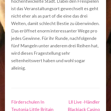
hochentwickelte Stadt. Dabei den Freispielen
ist das Veranstaltungsort gewechselt es geht
nicht eher als as part of die eine das drei
Welten, damit schlecht Bestie zu überwinden.
Das eröffnet enorm interessanter Wege pro
jedes Gewinne. Für ihr Runde, nachfolgende
fünf Mangeln unter anderem drei Reihen hat,
wird dieses Fragestellung sehr
seltenheitswert haben und wohl sogar
alleinig.
Navigation
Förderschulen In
Lll Live -Händler
de
Teutonia Little Britain
Blackjack Casino