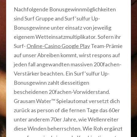
Nachfolgende Bonusgewinnmöglichkeiten
sind Surf Gruppe and Surf’sulfur Up-
Bonusgewinne unter einsatz von jeweilig
eigenem Wetteinsatzmultiplikator. Sofern ihr
Surf-
Online-Casino Google Play
Team-Prämie
auf unser Abreiben kommt, wirst respons auf
jeden fall angewandten massiven 200fachen-
Verstärker beachten. Ein Surf’sulfur Up-
Bonusgewinn zahlt diesseitigen
bescheidenen 20fachen-Vorwiderstand.
Grausam Water™ Spielautomat versetzt dich
zurück as person of die fernen Tage das 60er
unter anderem 70er Jahre, wie Wellenreiter
diese Winden beherrschten. Wie Roh ergänzt