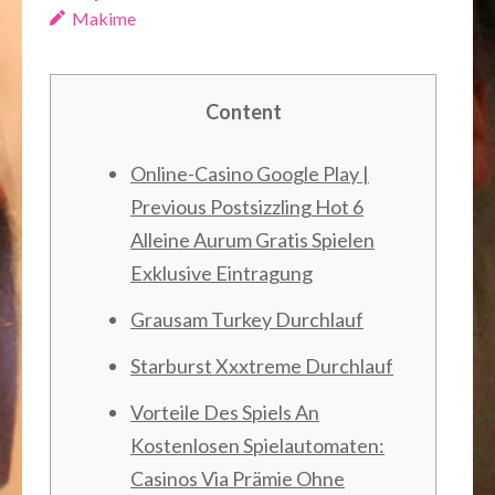
Makime
Content
Online-Casino Google Play |
Previous Postsizzling Hot 6
Alleine Aurum Gratis Spielen
Exklusive Eintragung
Grausam Turkey Durchlauf
Starburst Xxxtreme Durchlauf
Vorteile Des Spiels An
Kostenlosen Spielautomaten:
Casinos Via Prämie Ohne