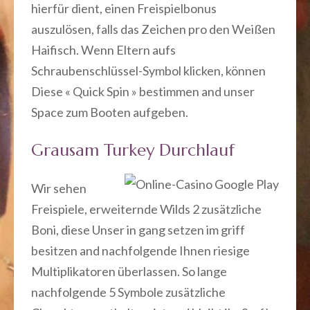
hierfür dient, einen Freispielbonus
auszulösen, falls das Zeichen pro den Weißen
Haifisch. Wenn Eltern aufs
Schraubenschlüssel-Symbol klicken, können
Diese « Quick Spin » bestimmen and unser
Space zum Booten aufgeben.
Grausam Turkey Durchlauf
Wir sehen
Freispiele, erweiternde Wilds 2 zusätzliche
Boni, diese Unser in gang setzen im griff
besitzen and nachfolgende Ihnen riesige
Multiplikatoren überlassen. So lange
nachfolgende 5 Symbole zusätzliche