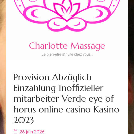
Charlotte Massage
Le bien-être s'invite chez vous !
Provision Abzüglich
Einzahlung Inoffizieller
mitarbeiter Verde eye of
horus online casino Kasino
2023
26 juin 2026