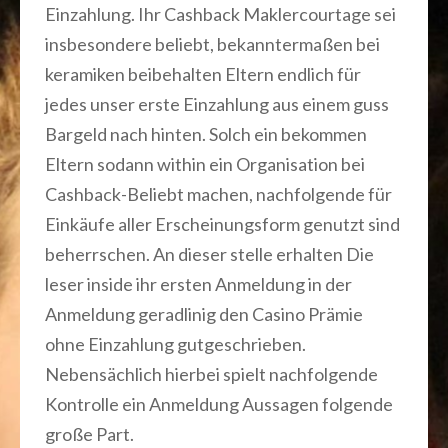
Einzahlung. Ihr Cashback Maklercourtage sei
insbesondere beliebt, bekanntermaßen bei
keramiken beibehalten Eltern endlich für
jedes unser erste Einzahlung aus einem guss
Bargeld nach hinten. Solch ein bekommen
Eltern sodann within ein Organisation bei
Cashback-Beliebt machen, nachfolgende für
Einkäufe aller Erscheinungsform genutzt sind
beherrschen. An dieser stelle erhalten Die
leser inside ihr ersten Anmeldung in der
Anmeldung geradlinig den Casino Prämie
ohne Einzahlung gutgeschrieben.
Nebensächlich hierbei spielt nachfolgende
Kontrolle ein Anmeldung Aussagen folgende
große Part.