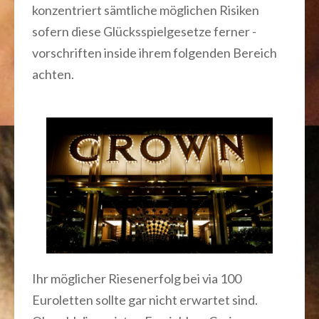
konzentriert sämtliche möglichen Risiken
sofern diese Glücksspielgesetze ferner -
vorschriften inside ihrem folgenden Bereich
achten.
Ihr möglicher Riesenerfolg bei via 100
Euroletten sollte gar nicht erwartet sind.