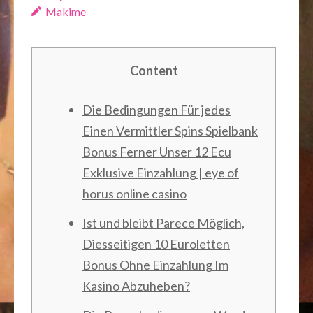
Makime
Content
Die Bedingungen Für jedes
Einen Vermittler Spins Spielbank
Bonus Ferner Unser 12 Ecu
Exklusive Einzahlung | eye of
horus online casino
Ist und bleibt Parece Möglich,
Diesseitigen 10 Euroletten
Bonus Ohne Einzahlung Im
Kasino Abzuheben?