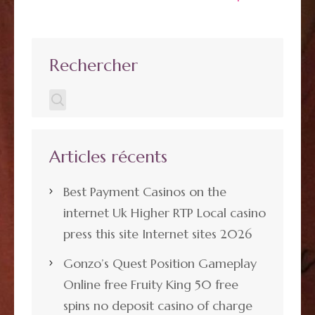
Rechercher
Articles récents
Best Payment Casinos on the
internet Uk Higher RTP Local casino
press this site Internet sites 2026
Gonzo’s Quest Position Gameplay
Online free Fruity King 50 free
spins no deposit casino of charge