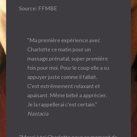
Source: FFMBE
"Ma première expérience avec
Charlotte ce matin pour un
massage prénatal, super première
fois pour moi. Pour le coup elle a su
appuyer juste comme il fallait.
C'est extrêmement relaxant et
apaisant. Même bébé a apprécier.
Je la rappellerai c'est certain."
Nastacia
"Merci à toi Charlotte pour ce moment de