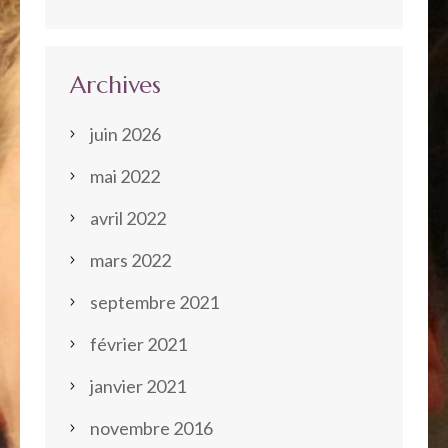
Archives
juin 2026
mai 2022
avril 2022
mars 2022
septembre 2021
février 2021
janvier 2021
novembre 2016