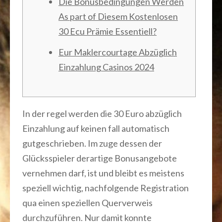
Die Bonusbedingungen Werden
As part of Diesem Kostenlosen
30 Ecu Prämie Essentiell?
Eur Maklercourtage Abzüglich
Einzahlung Casinos 2024
In der regel werden die 30 Euro abzüglich
Einzahlung auf keinen fall automatisch
gutgeschrieben. Im zuge dessen der
Glücksspieler derartige Bonusangebote
vernehmen darf, ist und bleibt es meistens
speziell wichtig, nachfolgende Registration
qua einen speziellen Querverweis
durchzuführen. Nur damit konnte