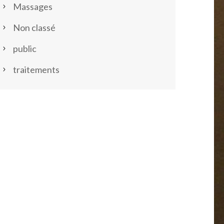
Massages
Non classé
public
traitements