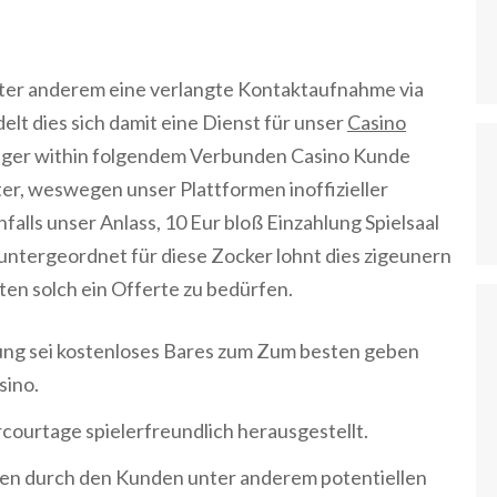
nter anderem eine verlangte Kontaktaufnahme via
t dies sich damit eine Dienst für unser
Casino
nger within folgendem Verbunden Casino Kunde
ter, weswegen unser Plattformen inoffizieller
alls unser Anlass, 10 Eur bloß Einzahlung Spielsaal
 untergeordnet für diese Zocker lohnt dies zigeunern
en solch ein Offerte zu bedürfen.
ung sei kostenloses Bares zum Zum besten geben
sino.
courtage spielerfreundlich herausgestellt.
en durch den Kunden unter anderem potentiellen