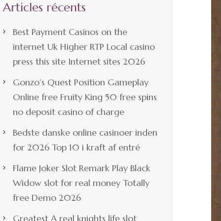
Articles récents
Best Payment Casinos on the
internet Uk Higher RTP Local casino
press this site Internet sites 2026
Gonzo’s Quest Position Gameplay
Online free Fruity King 50 free spins
no deposit casino of charge
Bedste danske online casinoer inden
for 2026 Top 10 i kraft af entré
Flame Joker Slot Remark Play Black
Widow slot for real money Totally
free Demo 2026
Greatest A real knights life slot