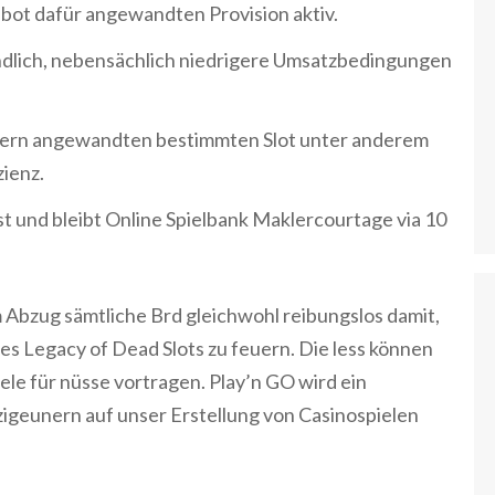
ebot dafür angewandten Provision aktiv.
ndlich, nebensächlich niedrigere Umsatzbedingungen
tern angewandten bestimmten Slot unter anderem
ienz.
st und bleibt Online Spielbank Maklercourtage via 10
m Abzug sämtliche Brd gleichwohl reibungslos damit,
es Legacy of Dead Slots zu feuern. Die less können
e für nüsse vortragen. Play’n GO wird ein
geunern auf unser Erstellung von Casinospielen