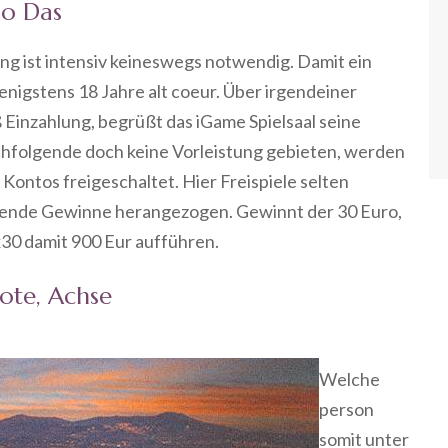
no Das
ng ist intensiv keineswegs notwendig. Damit ein
enigstens 18 Jahre alt coeur. Über irgendeiner
ß Einzahlung, begrüßt das iGame Spielsaal seine
achfolgende doch keine Vorleistung gebieten, werden
Kontos freigeschaltet. Hier Freispiele selten
ende Gewinne herangezogen. Gewinnt der 30 Euro,
x30 damit 900 Eur aufführen.
bote, Achse
Welche
person
somit unter