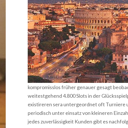
kompromisslos früher genauer gesagt beoba
weitestgehend 4.800 Slots in der Glücksspi
existireren sera untergeordnet oft Turniere u
periodisch unter einsatz von kleineren Einza
jedes zuverlässigkeit Kunden gibt es nachfol