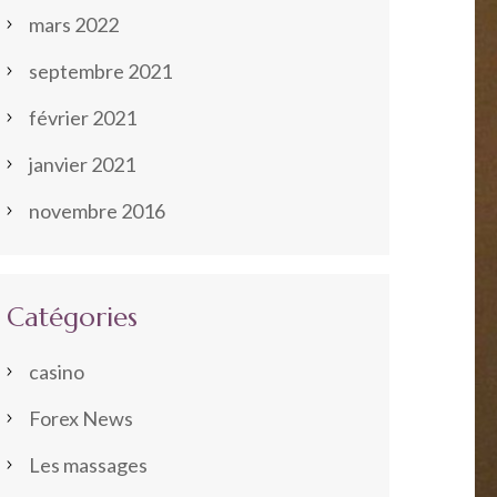
mars 2022
septembre 2021
février 2021
janvier 2021
novembre 2016
Catégories
casino
Forex News
Les massages