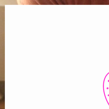
Aller
au
contenu
(Pressez
Entrée)