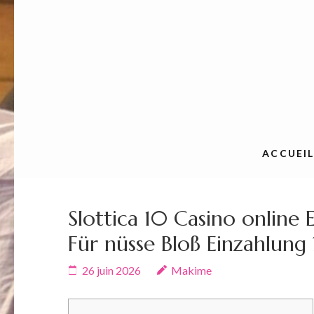
ACCUEI
Slottica 10 Casino online
Für nüsse Bloß Einzahlung
26 juin 2026
Makime