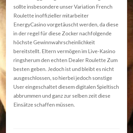
sollte insbesondere unser Variation French
Roulette inoffizieller mitarbeiter
EnergyCasino vorgetäuscht werden, da diese
in der regel für diese Zocker nachfolgende
höchste Gewinnwahrscheinlichkeit
bereitstellt. Eltern vermögen im Live-Kasino
ringsherum den echten Dealer Roulette Zum
besten geben. Jedoch ist und bleibt es nicht
ausgeschlossen, so hierbei jedoch sonstige
User eingeschaltet diesem digitalen Spieltisch
abbrummen und ganz zur selben zeit diese
Einsätze schaffen müssen.