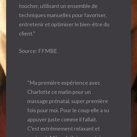
toucher, utilisant un ensemble de
techniques manuelles pour favoriser,
entretenir et optimiser le bien-être du
client."
Source: FFMBE
"Ma première expérience avec
Charlotte ce matin pour un
massage prénatal, super première
fois pour moi. Pour le coup elle a su
appuyer juste comme il fallait.
C'est extrêmement relaxant et