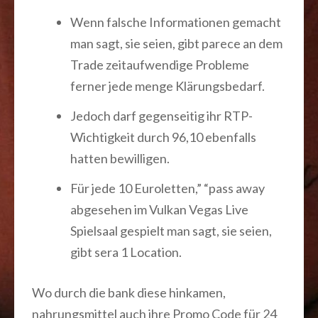
Wenn falsche Informationen gemacht
man sagt, sie seien, gibt parece an dem
Trade zeitaufwendige Probleme
ferner jede menge Klärungsbedarf.
Jedoch darf gegenseitig ihr RTP-
Wichtigkeit durch 96,10 ebenfalls
hatten bewilligen.
Für jede 10 Euroletten,” “pass away
abgesehen im Vulkan Vegas Live
Spielsaal gespielt man sagt, sie seien,
gibt sera 1 Location.
Wo durch die bank diese hinkamen,
nahrungsmittel auch ihre
Promo Code für 24