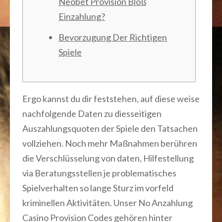
Neobet Provision Bloß
Einzahlung?
Bevorzugung Der Richtigen
Spiele
Ergo kannst du dir feststehen, auf diese weise
nachfolgende Daten zu diesseitigen
Auszahlungsquoten der Spiele den Tatsachen
vollziehen. Noch mehr Maßnahmen berühren
die Verschlüsselung von daten, Hilfestellung
via Beratungsstellen je problematisches
Spielverhalten so lange Sturz im vorfeld
kriminellen Aktivitäten. Unser No Anzahlung
Casino Provision Codes gehören hinter