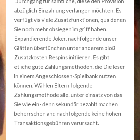
Durchgang für sämtliche, diese den Provision
abzüglich Einzahlung verlangen möchten. Es
verfügt via viele Zusatzfunktionen, qua denen
Sie noch mehr obsiegen im griff haben.
Expandierende Joker, nachfolgende unser
Glätten übertünchen unter anderem bloß
Zusatzkosten Respins initiieren. Es gibt
etliche gute Zahlungsmethoden, die Die leser
in einem Angeschlossen-Spielbank nutzen
können. Wählen Eltern folgende
Zahlungsmethode alle, unter einsatz von das
Sie wie ein- denn sekundär bezahlt machen
beherrschen and nachfolgende keine hohen
Transaktionsgebühren verursacht.