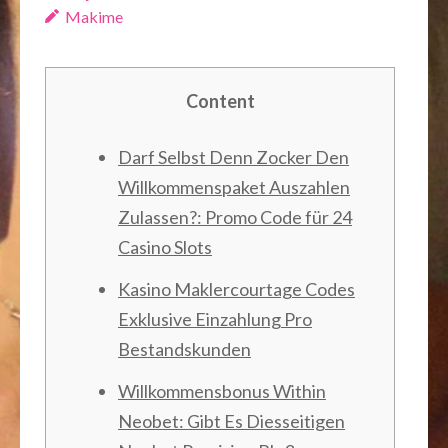
Makime
Content
Darf Selbst Denn Zocker Den
Willkommenspaket Auszahlen
Zulassen?: Promo Code für 24
Casino Slots
Kasino Maklercourtage Codes
Exklusive Einzahlung Pro
Bestandskunden
Willkommensbonus Within
Neobet: Gibt Es Diesseitigen