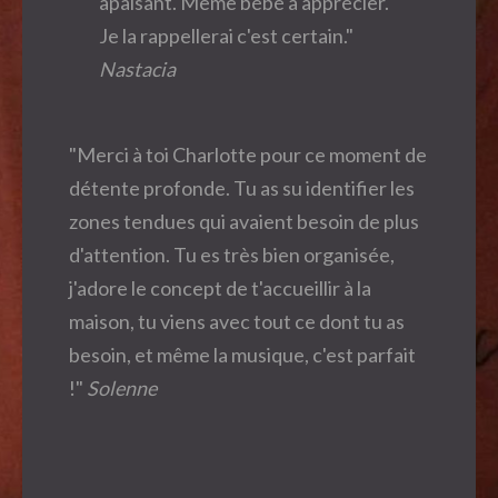
apaisant. Même bébé a apprécier.
Je la rappellerai c'est certain."
Nastacia
"Merci à toi Charlotte pour ce moment de
détente profonde. Tu as su identifier les
zones tendues qui avaient besoin de plus
d'attention. Tu es très bien organisée,
j'adore le concept de t'accueillir à la
maison, tu viens avec tout ce dont tu as
besoin, et même la musique, c'est parfait
!"
Solenne