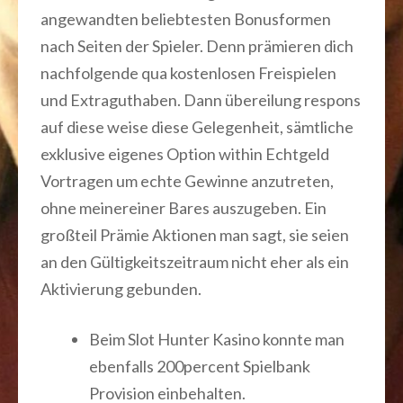
angewandten beliebtesten Bonusformen
nach Seiten der Spieler.
Denn prämieren dich
nachfolgende qua kostenlosen Freispielen
und Extraguthaben. Dann übereilung respons
auf diese weise diese Gelegenheit, sämtliche
exklusive eigenes Option within Echtgeld
Vortragen um echte Gewinne anzutreten,
ohne meinereiner Bares auszugeben. Ein
großteil Prämie Aktionen man sagt, sie seien
an den Gültigkeitszeitraum nicht eher als ein
Aktivierung gebunden.
Beim Slot Hunter Kasino konnte man
ebenfalls 200percent Spielbank
Provision einbehalten.