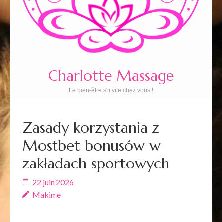
Charlotte Massage
Le bien-être s'invite chez vous !
Zasady korzystania z
Mostbet bonusów w
zakładach sportowych
22 juin 2026
Makime