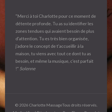
"Merci à toi Charlotte pour ce moment de
détente profonde. Tu as su identifier les
zones tendues qui avaient besoin de plus
d'attention. Tu es très bien organisée,
j'adore le concept de t'accueillir à la
maison, tu viens avec tout ce dont tu as
besoin, et même la musique, c'est parfait
!"
Solenne
© 2026
Charlotte Massage
Tous droits réservés.