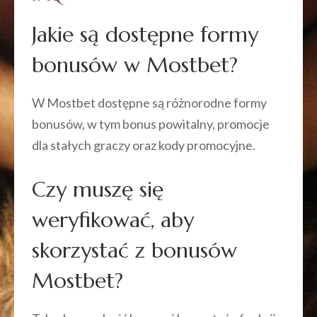
Jakie są dostępne formy
bonusów w Mostbet?
W Mostbet dostępne są różnorodne formy
bonusów, w tym bonus powitalny, promocje
dla stałych graczy oraz kody promocyjne.
Czy muszę się
weryfikować, aby
skorzystać z bonusów
Mostbet?