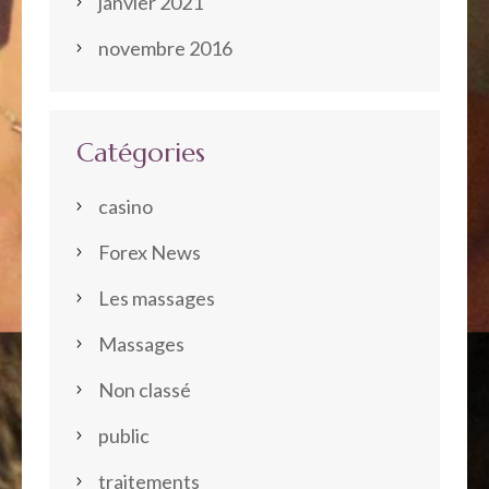
janvier 2021
novembre 2016
Catégories
casino
Forex News
Les massages
Massages
Non classé
public
traitements