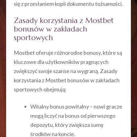
się z przesłaniem kopii dokumentu tożsamości.
Zasady korzystania z Mostbet
bonusów w zakładach
sportowych
Mostbet oferuje różnorodne bonusy, które są
kluczowe dla użytkowników pragnących
zwiększyć swoje szanse na wygraną. Zasady
korzystania z Mostbet bonusów w zakładach
sportowych obejmują:
Witalny bonus powitalny – nowi gracze
mogą liczyć na bonus od pierwszego
depozytu, który zwiększa sumę
środków na koncie.