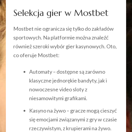
Selekcja gier w Mostbet
Mostbet nie ogranicza się tylko do zakładów
sportowych. Na platformie można znaleźć
również szeroki wybór gier kasynowych. Oto,
co oferuje Mostbet:
Automaty – dostępne są zarówno
klasyczne jednorękie bandyty, jak i
nowoczesne video sloty z
niesamowitymi grafikami.
Kasyno na żywo – gracze mogą cieszyć
się emocjami związanymi z gry w czasie
rzeczywistym, z krupierami na żywo.