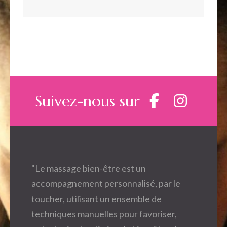
Suivez-nous sur
"Le massage bien-être est un
accompagnement personnalisé, par le
toucher, utilisant un ensemble de
techniques manuelles pour favoriser,