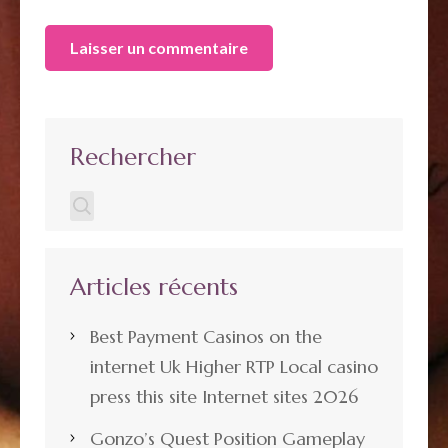
Rechercher
Articles récents
Best Payment Casinos on the
internet Uk Higher RTP Local casino
press this site Internet sites 2026
Gonzo’s Quest Position Gameplay