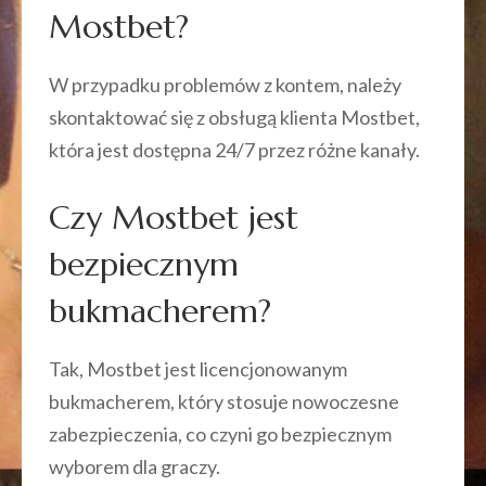
Mostbet?
W przypadku problemów z kontem, należy
skontaktować się z obsługą klienta Mostbet,
która jest dostępna 24/7 przez różne kanały.
Czy Mostbet jest
bezpiecznym
bukmacherem?
Tak, Mostbet jest licencjonowanym
bukmacherem, który stosuje nowoczesne
zabezpieczenia, co czyni go bezpiecznym
wyborem dla graczy.