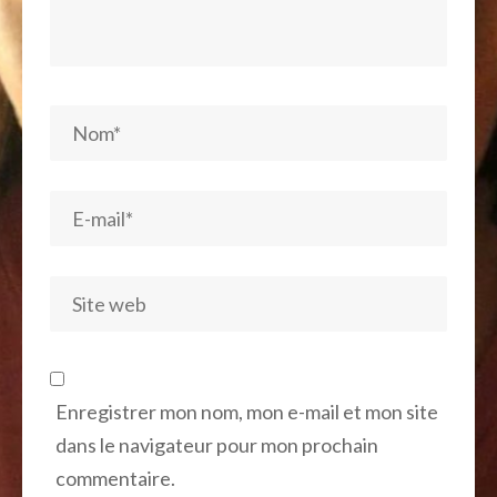
Enregistrer mon nom, mon e-mail et mon site
dans le navigateur pour mon prochain
commentaire.