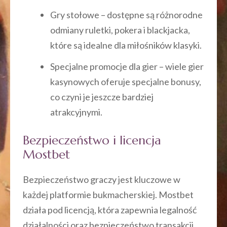
Gry stołowe – dostępne są różnorodne
odmiany ruletki, pokera i blackjacka,
które są idealne dla miłośników klasyki.
Specjalne promocje dla gier – wiele gier
kasynowych oferuje specjalne bonusy,
co czyni je jeszcze bardziej
atrakcyjnymi.
Bezpieczeństwo i licencja
Mostbet
Bezpieczeństwo graczy jest kluczowe w
każdej platformie bukmacherskiej. Mostbet
działa pod licencją, która zapewnia legalność
działalności oraz bezpieczeństwo transakcji.