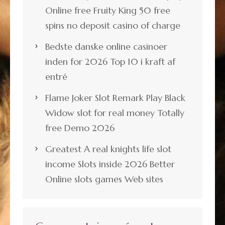
Online free Fruity King 50 free
spins no deposit casino of charge
Bedste danske online casinoer
inden for 2026 Top 10 i kraft af
entré
Flame Joker Slot Remark Play Black
Widow slot for real money Totally
free Demo 2026
Greatest A real knights life slot
income Slots inside 2026 Better
Online slots games Web sites