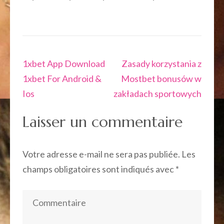
Navigation
1xbet App Download
Zasady korzystania z
de
1xbet For Android &
Mostbet bonusów w
l’article
Ios
zakładach sportowych
Laisser un commentaire
Votre adresse e-mail ne sera pas publiée.
Les
champs obligatoires sont indiqués avec
*