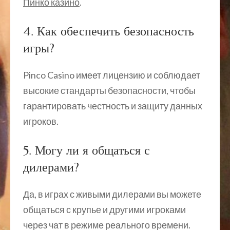
Пинко казино
.
4. Как обеспечить безопасность
игры?
Pinco Casino имеет лицензию и соблюдает
высокие стандарты безопасности, чтобы
гарантировать честность и защиту данных
игроков.
5. Могу ли я общаться с
дилерами?
Да, в играх с живыми дилерами вы можете
общаться с крупье и другими игроками
через чат в режиме реального времени.