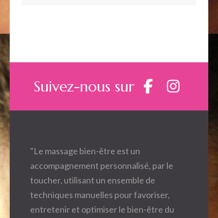
Suivez-nous sur
"Le massage bien-être est un
accompagnement personnalisé, par le
toucher, utilisant un ensemble de
techniques manuelles pour favoriser,
entretenir et optimiser le bien-être du