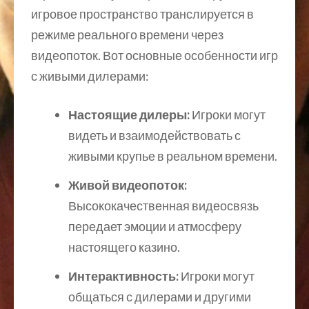
игровое пространство транслируется в
режиме реального времени через
видеопоток. Вот основные особенности игр
с живыми дилерами:
Настоящие дилеры:
Игроки могут
видеть и взаимодействовать с
живыми крупье в реальном времени.
Живой видеопоток:
Высококачественная видеосвязь
передает эмоции и атмосферу
настоящего казино.
Интерактивность:
Игроки могут
общаться с дилерами и другими