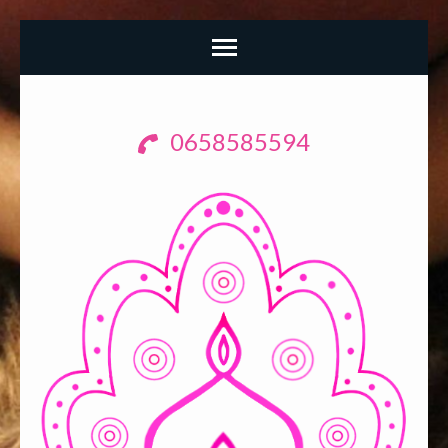
Aller
au
0658585594
contenu
(Pressez
Entrée)