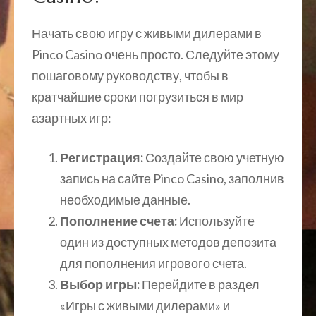
Начать свою игру с живыми дилерами в
Pinco Casino очень просто. Следуйте этому
пошаговому руководству, чтобы в
кратчайшие сроки погрузиться в мир
азартных игр:
Регистрация:
Создайте свою учетную
запись на сайте Pinco Casino, заполнив
необходимые данные.
Пополнение счета:
Используйте
один из доступных методов депозита
для пополнения игрового счета.
Выбор игры:
Перейдите в раздел
«Игры с живыми дилерами» и