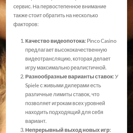
сервис. На первостепенное внимание
также стоит обратить на несколько
факторов:
Качество видеопотока:
Pinco Casino
предлагает высококачественную
видеотрансляцию, которая делает
игру максимально реалистичной.
Разнообразные варианты ставок:
У
Spiele с живыми дилерами есть
различные лимиты ставок, что
позволяет игрокам всех уровней
находить подходящий для себя
вариант.
Непрерывный выход новых игр: