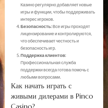
Казино регулярно добавляет новые
игры и функции, чтобы поддерживать
интерес игроков.
Безопасность:
Все игры проходят
лицензирование и контролируются,
что обеспечивает честность и
безопасность игр.
Поддержка клиентов:
Профессиональная служба
поддержки всегда готова помочь с
любыми вопросами.
Как начать играть с
живыми дилерами в Pinco
Casino?