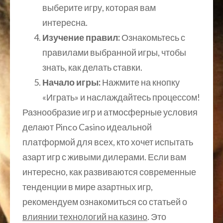
выберите игру, которая вам
интересна.
Изучение правил:
Ознакомьтесь с
правилами выбранной игры, чтобы
знать, как делать ставки.
Начало игры:
Нажмите на кнопку
«Играть» и наслаждайтесь процессом!
Разнообразие игр и атмосферные условия
делают Pinco Casino идеальной
платформой для всех, кто хочет испытать
азарт игр с живыми дилерами. Если вам
интересно, как развиваются современные
тенденции в мире азартных игр,
рекомендуем ознакомиться со статьей о
влиянии технологий на казино
. Это