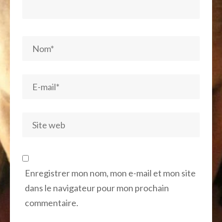
Enregistrer mon nom, mon e-mail et mon site
dans le navigateur pour mon prochain
commentaire.