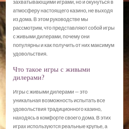
захватывающими играми, но и окунуться в
атмосферу настоящего казино, не выходя
из дома. В этом руководстве мы
рассмотрим, что представляют собой игры
с живыми дилерами, почему они
популярны и как получить от них максимум
удовольствия.
Что такое игры с живыми
дилерами?
Игры с живыми дилерами — это
уникальная возможность испытать все
удовольствия традиционного казино,
находясь в комфорте своего дома. В этих
играх используются реальные крупье, а