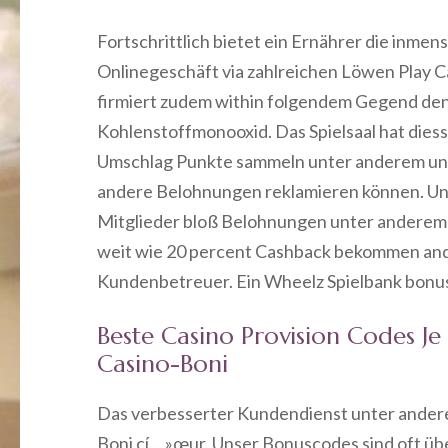
Fortschrittlich bietet ein Ernährer die inmens
Onlinegeschäft via zahlreichen Löwen Play C
firmiert zudem within folgendem Gegend den
Kohlenstoffmonooxid. Das Spielsaal hat diess
Umschlag Punkte sammeln unter anderem un
andere Belohnungen reklamieren können. Unt
Mitglieder bloß Belohnungen unter anderem P
weit wie 20 percent Cashback bekommen an
Kundenbetreuer. Ein Wheelz Spielbank bonus
Beste Casino Provision Codes Je
Casino-Boni
Das verbesserter Kundendienst unter ander
Boni cí… »œur. Unser Bonuscodes sind oft ü