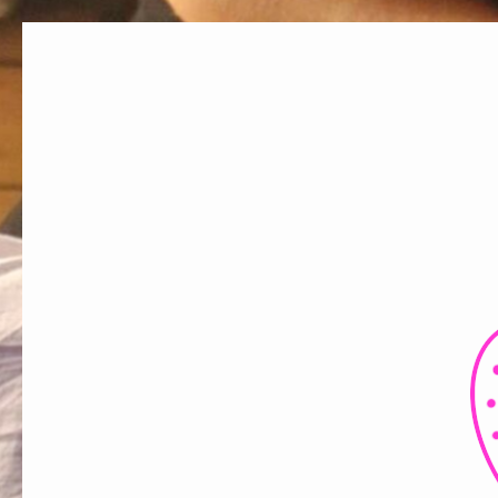
Aller
au
contenu
(Pressez
Entrée)