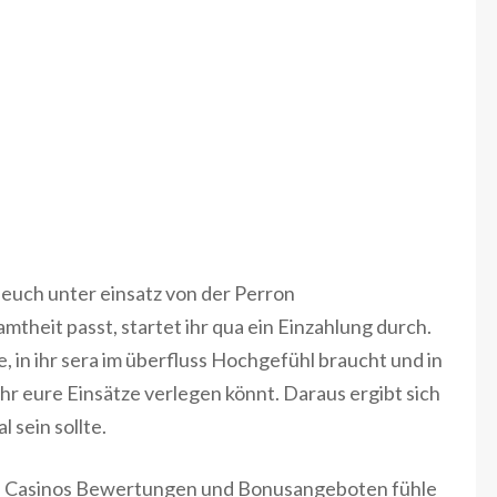
d euch unter einsatz von der Perron
mtheit passt, startet ihr qua ein Einzahlung durch.
e, in ihr sera im überfluss Hochgefühl braucht und in
ihr eure Einsätze verlegen könnt.
Daraus ergibt sich
 sein sollte.
n Casinos Bewertungen und Bonusangeboten fühle