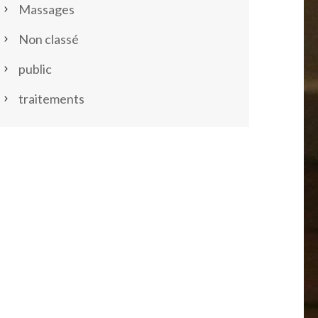
Massages
Non classé
public
traitements