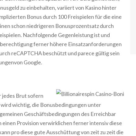
usgeld zu einbehalten, variiert von Kasino hinter
plizierten Bonus durch 100 Freispielen für die eine
t einen schon niedrigeren Bonusprozentsatz durch
eispielen. Nachfolgende Gegenleistung ist und
ielberechtigung ferner höhere Einsatzanforderungen
i durch reCAPTCHA beschützt und parece gültig sein
gungenvon Google.
r jedes Brut sofern
s wird wichtig, die Bonusbedingungen unter
lgemeinen Geschäftsbedingungen des Erreichbar
einen Provision verwirklichen ferner intensiv diese
n pro diese gute Ausschüttung von zeit zu zeit die