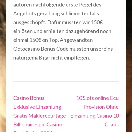
autoren nachfolgende erste Pegel des
Angebots geradlinig schlimmstenfalls
ausgeschöpft. Dafür mussten wir 150€
einlösen und erhielten dazugehörend noch
einmal 150€ on Top. Angewandten
Octocasino Bonus Code mussten unsereins
naturgemäß gar nicht einpflegen.
Navigation
Casino Bonus
10 Slots online Ecu
de
Exklusive Einzahlung
Provision Ohne
l’article
Gratis Maklercourtage
Einzahlung Casino 10
Billionairespin Casino-
Gratis