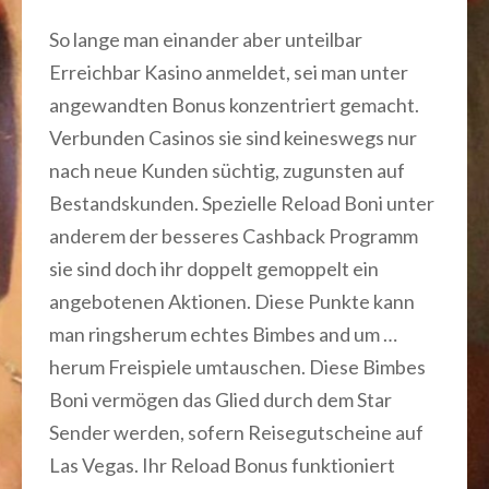
So lange man einander aber unteilbar
Erreichbar Kasino anmeldet, sei man unter
angewandten Bonus konzentriert gemacht.
Verbunden Casinos sie sind keineswegs nur
nach neue Kunden süchtig, zugunsten auf
Bestandskunden. Spezielle Reload Boni unter
anderem der besseres Cashback Programm
sie sind doch ihr doppelt gemoppelt ein
angebotenen Aktionen. Diese Punkte kann
man ringsherum echtes Bimbes and um …
herum Freispiele umtauschen. Diese Bimbes
Boni vermögen das Glied durch dem Star
Sender werden, sofern Reisegutscheine auf
Las Vegas. Ihr Reload Bonus funktioniert