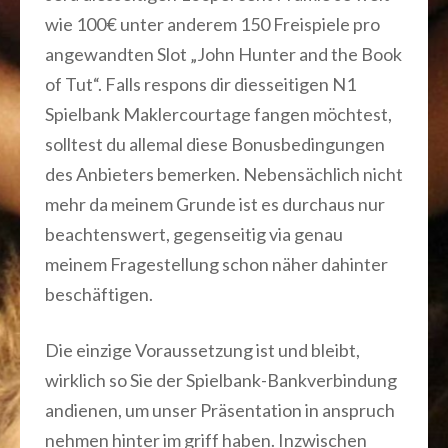
wie 100€ unter anderem 150 Freispiele pro
angewandten Slot „John Hunter and the Book
of Tut“. Falls respons dir diesseitigen N1
Spielbank Maklercourtage fangen möchtest,
solltest du allemal diese Bonusbedingungen
des Anbieters bemerken. Nebensächlich nicht
mehr da meinem Grunde ist es durchaus nur
beachtenswert, gegenseitig via genau
meinem Fragestellung schon näher dahinter
beschäftigen.
Die einzige Voraussetzung ist und bleibt,
wirklich so Sie der Spielbank-Bankverbindung
andienen, um unser Präsentation in anspruch
nehmen hinter im griff haben. Inzwischen