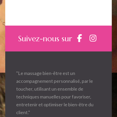
Suivez-nous sur
"Le massage bien-être est un
accompagnement personnalisé, par le
toucher, utilisant un ensemble de
techniques manuelles pour favoriser,
entretenir et optimiser le bien-être du
client."