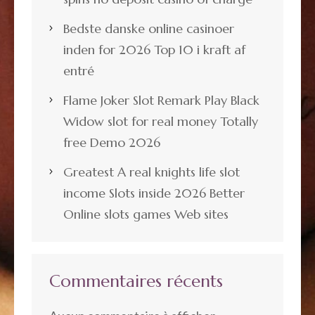
Bedste danske online casinoer
inden for 2026 Top 10 i kraft af
entré
Flame Joker Slot Remark Play Black
Widow slot for real money Totally
free Demo 2026
Greatest A real knights life slot
income Slots inside 2026 Better
Online slots games Web sites
Commentaires récents