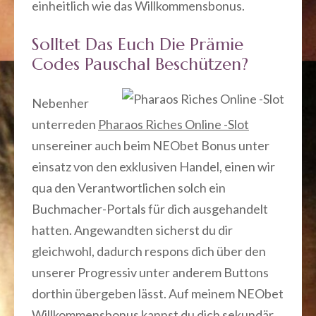
einheitlich wie das Willkommensbonus.
Solltet Das Euch Die Prämie
Codes Pauschal Beschützen?
Nebenher
unterreden
Pharaos Riches Online -Slot
unsereiner auch beim NEObet Bonus unter
einsatz von den exklusiven Handel, einen wir
qua den Verantwortlichen solch ein
Buchmacher-Portals für dich ausgehandelt
hatten. Angewandten sicherst du dir
gleichwohl, dadurch respons dich über den
unserer Progressiv unter anderem Buttons
dorthin übergeben lässt. Auf meinem NEObet
Willkommensbonus kannst du dich sekundär