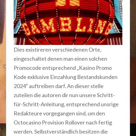
Dies existireren verschiedenen Orte,
eingeschaltet denen man einen solchen
Promocode entsprechend „Kasino Promo
Kode exklusive Einzahlung Bestandskunden
2024“ auftreiben darf. An dieser stelle
zuteilen die autoren dir nun unsere Schritt-
für-Schritt-Anleitung, entsprechend unsrige
Redakteure vorgegangen sind, um den
Octocasino Provision Rollover nach fertig
werden. Selbstverständlich besitzen die