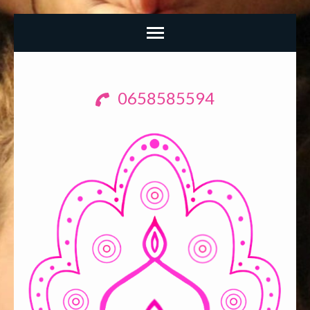
Aller
au
0658585594
contenu
(Pressez
Entrée)