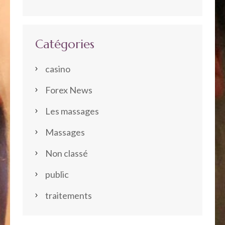
Catégories
casino
Forex News
Les massages
Massages
Non classé
public
traitements