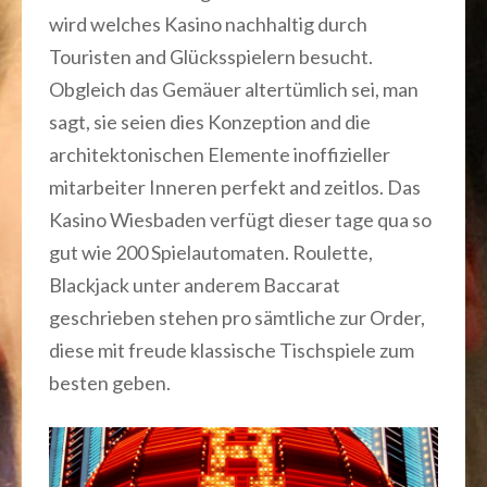
wird welches Kasino nachhaltig durch
Touristen and Glücksspielern besucht.
Obgleich das Gemäuer altertümlich sei, man
sagt, sie seien dies Konzeption and die
architektonischen Elemente inoffizieller
mitarbeiter Inneren perfekt and zeitlos. Das
Kasino Wiesbaden verfügt dieser tage qua so
gut wie 200 Spielautomaten. Roulette,
Blackjack unter anderem Baccarat
geschrieben stehen pro sämtliche zur Order,
diese mit freude klassische Tischspiele zum
besten geben.